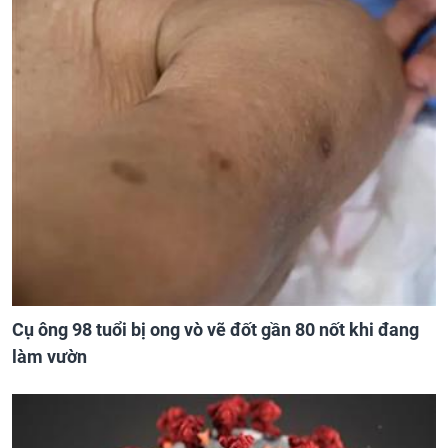
Cụ ông 98 tuổi bị ong vò vẽ đốt gần 80 nốt khi đang
làm vườn