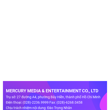
MERCURY MEDIA & ENTERTAINMENT CO., LTD
Trụ sở: 27 đường A4, phường Bảy Hiền, thành phố Hồ Chí Minh
Điện thoại: (028)-2236.9999 Fax: (028)-6268.0458
Chịu trách nhiệm nội dung: Đào Trọng Nhân