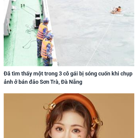
Đã tìm thấy một trong 3 cô gái bị sóng cuốn khi chụp
ảnh ở bán đảo Sơn Trà, Đà Nẵng