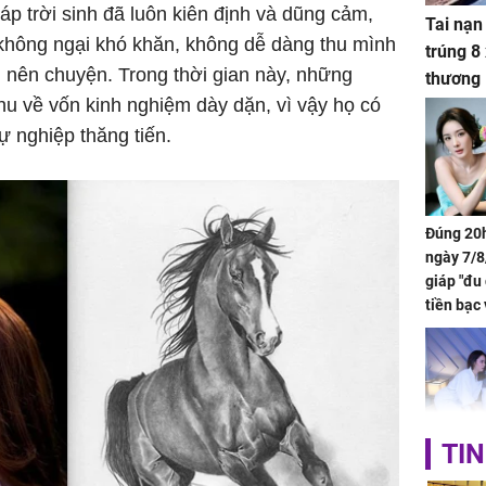
áp trời sinh đã luôn kiên định và dũng cảm,
Tai nạn
 không ngại khó khăn, không dễ dàng thu mình
trúng 8
m nên chuyện. Trong thời gian này, những
thương
u về vốn kinh nghiệm dày dặn, vì vậy họ có
ự nghiệp thăng tiến.
Đúng 20h
ngày 7/8
giáp "đu
tiền bạc 
đón lộc 
tiền viê
TIN
Phát hiệ