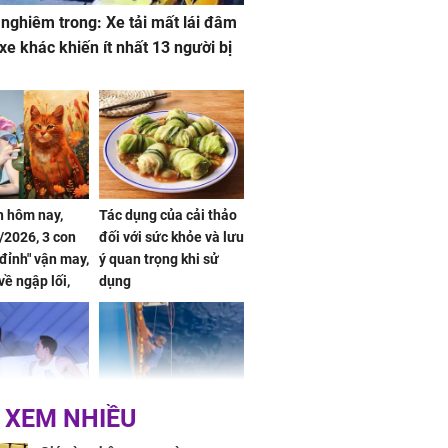
 nghiêm trong: Xe tải mất lái đâm
 xe khác khiến ít nhất 13 người bị
 hôm nay,
Tác dụng của cải thảo
/2026, 3 con
đối với sức khỏe và lưu
 đỉnh" vận may,
ý quan trọng khi sử
về ngập lối,
dụng
ấm no, tình
n mãn
 XEM NHIỀU
n vợ giấu
Ngư dân mất tích đã