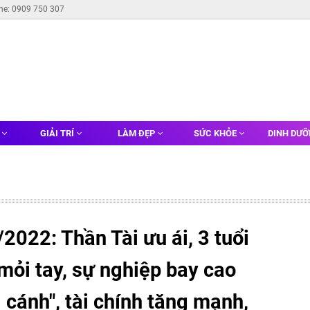
ine: 0909 750 307
G
GIẢI TRÍ
LÀM ĐẸP
SỨC KHỎE
DINH DƯ
2022: Thần Tài ưu ái, 3 tuổi
mỏi tay, sự nghiệp bay cao
 cánh", tài chính tăng mạnh,