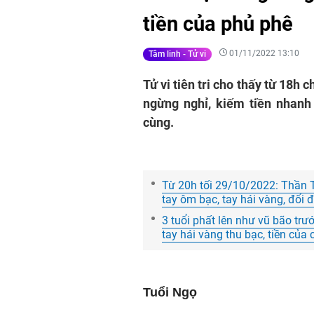
tiền của phủ phê
01/11/2022 13:10
Tâm linh - Tử vi
Tử vi tiên tri cho thấy từ 18h 
ngừng nghỉ, kiếm tiền nhanh
cùng.
Từ 20h tối 29/10/2022: Thần Tà
tay ôm bạc, tay hái vàng, đổi 
3 tuổi phất lên như vũ bão trư
tay hái vàng thu bạc, tiền của
Tuổi Ngọ