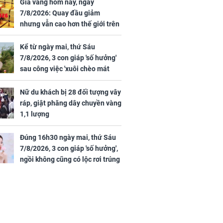
ừng có chồng,
được tìm thấy còn
Giá vàng hôm nay, ngày
ly hôn nhưng
sống sau 26 ngày lênh
7/8/2026: Quay đầu giảm
khi nghe mẹ
đênh trên biển Thái
nhưng vẫn cao hơn thế giới trên
g câu này
Bình Dương
7 triệu đồng
Kể từ ngày mai, thứ Sáu
7/8/2026, 3 con giáp 'số hưởng'
sau công việc 'xuôi chèo mát
iệt lên tiếng
mái', tiền tài 'thu về như nước',
ồn thay tim,
tình duyên viên mãn
Nữ du khách bị 28 đối tượng vây
hứng minh sức
ráp, giật phăng dây chuyền vàng
1,1 lượng
Đúng 16h30 ngày mai, thứ Sáu
7/8/2026, 3 con giáp 'số hưởng',
ngồi không cũng có lộc rơi trúng
đầu, vừa tránh được họa vừa có
tiền vàng