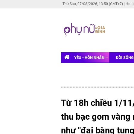
Thứ Sáu, 07/08/2026, 13:50 (GMT+7)
Hotl
YÊU - HÔN NHÂN
ĐỜI SỐN
Từ 18h chiều 1/11/
thu bạc gom vàng 
như "đại bàng tung