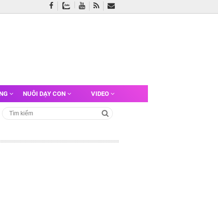
ỠNG
NUÔI DẠY CON
VIDEO