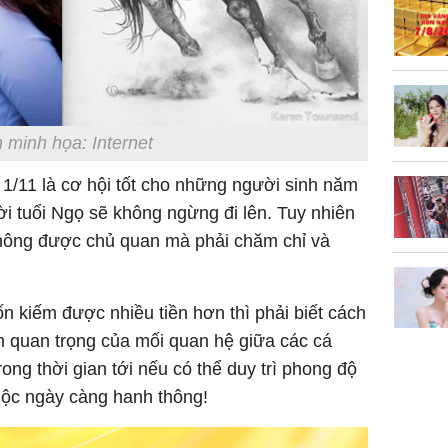
chuyện t
tôi đòi 
sững sờ 
tôi buôn
 minh họa: Internet
Lý Liên K
sau tin đ
 1/11 là cơ hội tốt cho những người sinh năm
cởi áo c
ời tuổi Ngọ sẽ không ngừng đi lên. Tuy nhiên
khỏe
 không được chủ quan mà phải chăm chỉ và
 kiếm được nhiều tiền hơn thì phải biết cách
ầm quan trọng của mối quan hệ giữa các cá
ong thời gian tới nếu có thể duy trì phong độ
 lộc ngày càng hanh thông!