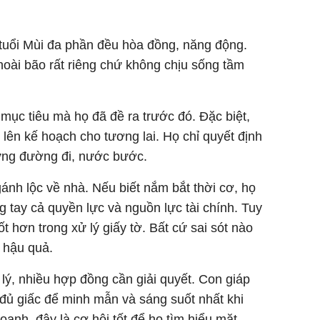
 tuổi Mùi đa phần đều hòa đồng, năng động.
oài bão rất riêng chứ không chịu sống tầm
mục tiêu mà họ đã đề ra trước đó. Đặc biệt,
c lên kế hoạch cho tương lai. Họ chỉ quyết định
từng đường đi, nước bước.
 gánh lộc về nhà. Nếu biết nắm bắt thời cơ, họ
 tay cả quyền lực và nguồn lực tài chính. Tuy
t hơn trong xử lý giấy tờ. Bất cứ sai sót nào
u hậu quả.
 lý, nhiều hợp đồng cần giải quyết. Con giáp
 đủ giấc để minh mẫn và sáng suốt nhất khi
oanh, đây là cơ hội tốt để họ tìm hiểu mặt