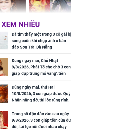
 XEM NHIỀU
 mỹ nhân Hồng
Tử vi tuần mới (từ 10
uan Chi Lâm
đến 16/8/2026), 3 con
Đã tìm thấy một trong 3 cô gái bị
tin yêu trai
giáp mưa thuận gió
sóng cuốn khi chụp ảnh ở bán
36 tuổi
hòa, tiền về như nước,
đảo Sơn Trà, Đà Nẵng
bạc vàng dư dả, Phú
Quý Vinh Hoa, vận
Đúng ngày mai, Chủ Nhật
trình khai sáng
9/8/2026, Phật Tổ che chở 3 con
giáp 'đạp trúng mỏ vàng', tiền
u Tinh Trì
bạc nhiều như lá sung, sự
g phòng vé,
nghiệp vượng phát
Đúng ngày mai, thứ Hai
u vượt 8.600
10/8/2026, 3 con giáp được Quý
Nhân nâng đỡ, tài lộc rủng rỉnh,
yên tâm hưởng vinh hoa Phú
Quý
Trúng số độc đắc vào sau ngày
9/8/2026, 3 con giáp tiền của dư
dôi, tài lộc nối đuôi nhau chạy