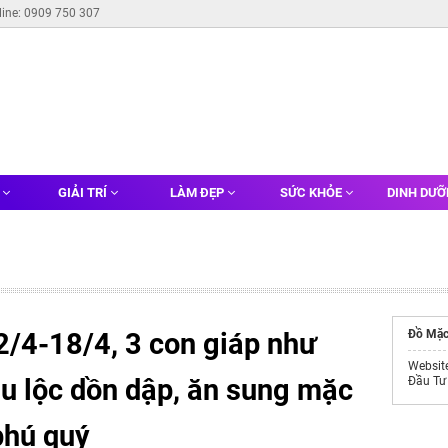
line: 0909 750 307
G
GIẢI TRÍ
LÀM ĐẸP
SỨC KHỎE
DINH DƯ
2/4-18/4, 3 con giáp như
Đồ Mặc
Websit
hu lộc dồn dập, ăn sung mặc
Đầu Tư
phú quý