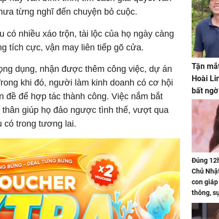
chưa từng nghĩ đến chuyện bỏ cuộc.
u có nhiều xáo trộn, tài lộc của họ ngày càng
g tích cực, vận may liên tiếp gõ cửa.
Tận mắt
rọng dụng, nhận được thêm công việc, dự án
Hoài Li
Trong khi đó, người làm kinh doanh có cơ hội
bất ngờ
tiền đề để hợp tác thành công. Việc nắm bắt
 thân giúp họ đảo ngược tình thế, vượt qua
 có trong tương lai.
Đúng 12
Chủ Nhật
con giáp
thông, s
'cá chép 
cạn lộc l