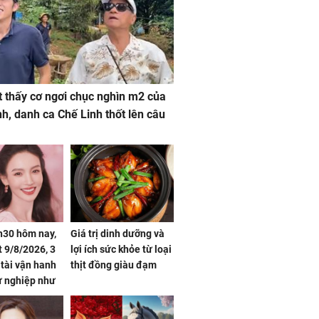
 thấy cơ ngơi chục nghìn m2 của
nh, danh ca Chế Linh thốt lên câu
h30 hôm nay,
Giá trị dinh dưỡng và
 9/8/2026, 3
lợi ích sức khỏe từ loại
 tài vận hanh
thịt đồng giàu đạm
ự nghiệp như
hóa Rồng', vét
á trong thiên