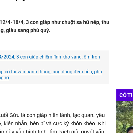
 12/4-18/4, 3 con giáp như chuột sa hũ nếp, thu
g, giàu sang phú quý.
/2024, 3 con giáp chiếm lĩnh kho vàng, ôm trọn
p có tài vận hanh thông, ung dung đếm tiền, phú
ng rỡ
CÓ T
uổi Sửu là con giáp hiền lành, lạc quan, yêu
, kiên nhẫn, bền bỉ và cực kỳ khôn khéo. Khi
áp này vẫn bình tĩnh, tìm cách giải quyết vấn