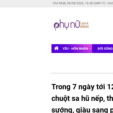
Chủ Nhật, 09/08/2026, 16:38 (GMT+7)
Hot
YÊU - HÔN NHÂN
ĐỜI SỐN
Trong 7 ngày tới 1
chuột sa hũ nếp, t
sướng, giàu sang 