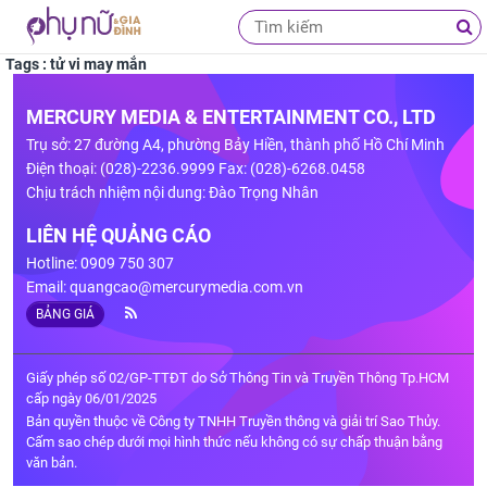
Tags : tử vi may mắn
MERCURY MEDIA & ENTERTAINMENT CO., LTD
Trụ sở: 27 đường A4, phường Bảy Hiền, thành phố Hồ Chí Minh
Điện thoại: (028)-2236.9999 Fax: (028)-6268.0458
Chịu trách nhiệm nội dung: Đào Trọng Nhân
LIÊN HỆ QUẢNG CÁO
Hotline: 0909 750 307
Email:
quangcao@mercurymedia.com.vn
BẢNG GIÁ
Giấy phép số 02/GP-TTĐT do Sở Thông Tin và Truyền Thông Tp.HCM
cấp ngày 06/01/2025
Bản quyền thuộc về Công ty TNHH Truyền thông và giải trí Sao Thủy.
Cấm sao chép dưới mọi hình thức nếu không có sự chấp thuận bằng
văn bản.