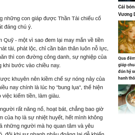
Cái bón
Vương D
ong những con giáp được Thần Tài chiếu cố
ặt đáng chú ý.
m Quỹ - một vì sao đem lại may mắn về tiền
hát tài, phát lộc, chỉ cần bản thân luôn nỗ lực,
hăn thì con đường công danh, sự nghiệp của
Qua đêm 
ng khi bước vào chiều nay.
giáp chu
đón hỷ sự
hanh thô
i được khuyên nên kiềm chế sự nóng nảy của
hóa Rồn
hiều nay chính là lúc họ "bung lụa", thể hiện
gom hết
 việc kiếm tiền, làm giàu.
nhà
 người rất năng nổ, hoạt bát, chẳng bao giờ
m của họ là sự nhiệt huyết, hết mình không
Giá trị s
 cả những người mà họ quan tâm và yêu
cách sử
, đôi khi sự nhanh nhảu đoảng lại dễ khiến