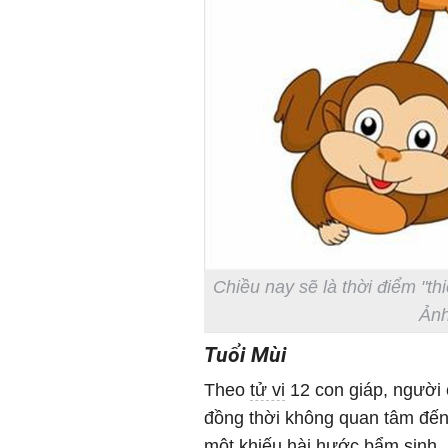
Chiều nay sẽ là thời điểm "thi
Ảnh
Tuổi Mùi
Theo
tử vi
12 con giáp, người c
đồng thời không quan tâm đến
một khiếu hài hước bẩm sinh.