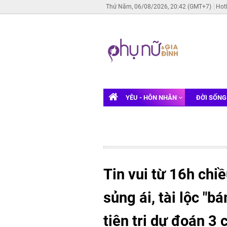
Thứ Năm, 06/08/2026, 20:42 (GMT+7)
Hot
YÊU - HÔN NHÂN
ĐỜI SỐN
Tin vui từ 16h chi
sủng ái, tài lộc "
tiên tri dự đoán 3