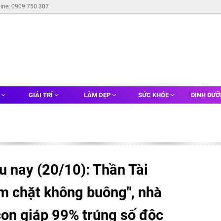
line: 0909 750 307
G
GIẢI TRÍ
LÀM ĐẸP
SỨC KHỎE
DINH DƯ
ều nay (20/10): Thần Tài
bám chặt không buông", nhà
 con giáp 99% trúng số độc