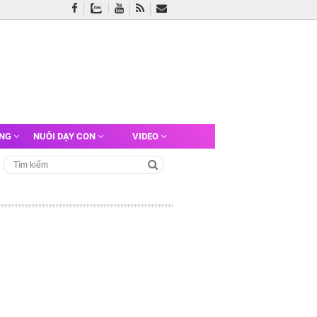
ỠNG
NUÔI DẠY CON
VIDEO