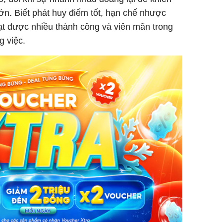
của loại
lớn. Biết phát huy điểm tốt, hạn chế nhược
ạt được nhiều thành công và viên mãn trong
ng việc.
Chân du
viên Hoa
ứng ngượ
nghèo