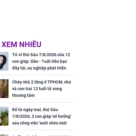
 XEM NHIỀU
Tử vi thứ Sáu 7/8/2026 của 12
con giáp: Dần - Tuất tiền bạc
đầy túi, sự nghiệp phát triển
hưng thịnh, Mão - Thân tài lộc
ảm đạm, mọi sự khó thành công
Cháy nhà 2 tầng ở TPHCM, cha
mỹ mãn
và con trai 12 tuổi tử vong
thương tâm
Kể từ ngày mai, thứ Sáu
7/8/2026, 3 con giáp 'số hưởng'
sau công việc 'xuôi chèo mát
mái', tiền tài 'thu về như nước',