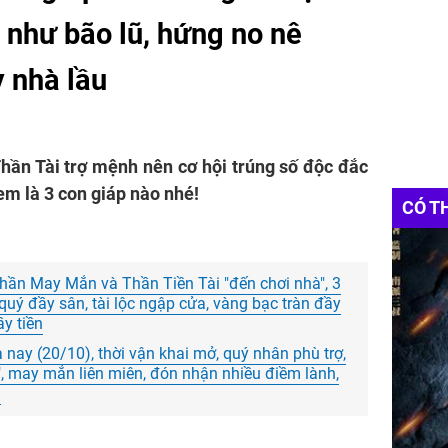
ề như bão lũ, hứng no nê
 nhà lầu
Thần Tài trợ mệnh nên cơ hội trúng số độc đắc
em là 3 con giáp nào nhé!
CÓ T
hần May Mắn và Thần Tiền Tài "đến chơi nhà", 3
 quý đầy sân, tài lộc ngập cửa, vàng bạc tràn đầy
ầy tiền
a nay (20/10), thời vận khai mở, quý nhân phù trợ,
", may mắn liên miên, đón nhận nhiều điềm lành,
m