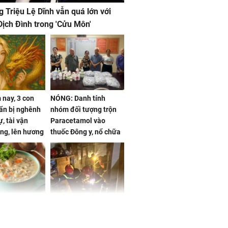
g Triệu Lệ Dĩnh vẫn quá lớn với
ịch Đình trong 'Cửu Môn'
nay, 3 con
NÓNG: Danh tính
ẩn bị nghênh
nhóm đối tượng trộn
, tài vận
Paracetamol vào
ng, lên hương
thuốc Đông y, nổ chữa
g hóa Phượng,
bách bệnh
 may mắn về
ức khỏe và
Cháy nhà 2 tầng ở
 dụng đúng
TPHCM, cha và con