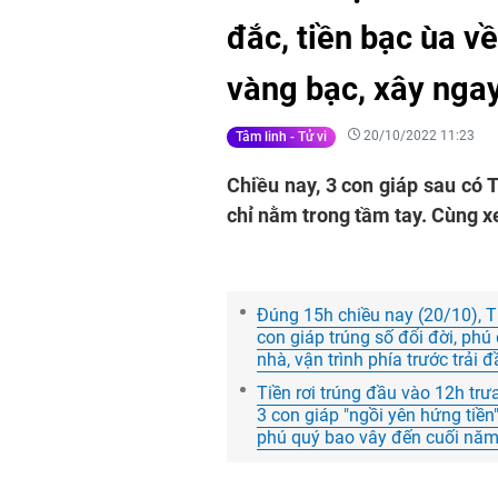
đắc, tiền bạc ùa v
vàng bạc, xây ngay
20/10/2022 11:23
Tâm linh - Tử vi
Chiều nay, 3 con giáp sau có 
chỉ nằm trong tầm tay. Cùng x
Đúng 15h chiều nay (20/10), T
con giáp trúng số đổi đời, phú
nhà, vận trình phía trước trải đ
Tiền rơi trúng đầu vào 12h trư
3 con giáp "ngồi yên hứng tiền
phú quý bao vây đến cuối nă