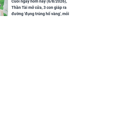
tình duyên viên mãn
Cuối ngày hôm nay (6/8/2026),
Thần Tài mở cửa, 3 con giáp ra
đường 'đụng trúng hố vàng', mỏi
tay đếm tiền, giàu nứt đố đổ
vách