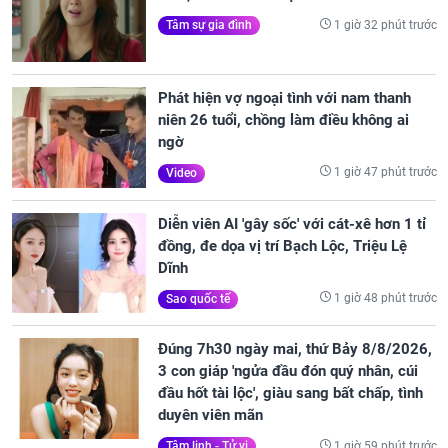
1 giờ 32 phút trước
Tâm sự gia đình
Phát hiện vợ ngoại tình với nam thanh
niên 26 tuổi, chồng làm điều không ai
ngờ
1 giờ 47 phút trước
Video
Diễn viên AI 'gây sốc' với cát-xê hơn 1 tỉ
đồng, đe dọa vị trí Bạch Lộc, Triệu Lệ
Dĩnh
1 giờ 48 phút trước
Sao quốc tế
Đúng 7h30 ngày mai, thứ Bảy 8/8/2026,
3 con giáp 'ngửa đầu đón quý nhân, cúi
đầu hốt tài lộc', giàu sang bất chấp, tình
duyên viên mãn
1 giờ 59 phút trước
Tâm linh - Tử vi