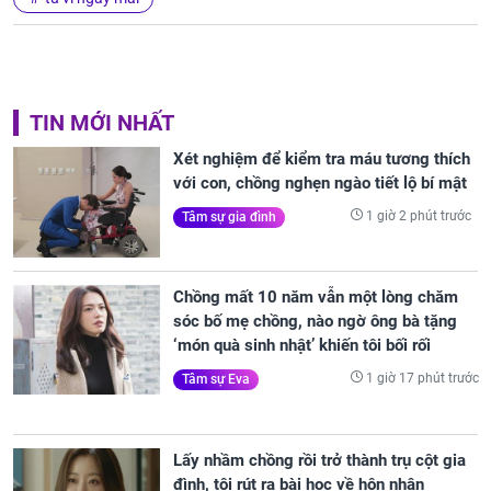
TIN MỚI NHẤT
Xét nghiệm để kiểm tra máu tương thích
với con, chồng nghẹn ngào tiết lộ bí mật
1 giờ 2 phút trước
Tâm sự gia đình
Chồng mất 10 năm vẫn một lòng chăm
sóc bố mẹ chồng, nào ngờ ông bà tặng
‘món quà sinh nhật’ khiến tôi bối rối
1 giờ 17 phút trước
Tâm sự Eva
Lấy nhầm chồng rồi trở thành trụ cột gia
đình, tôi rút ra bài học về hôn nhân