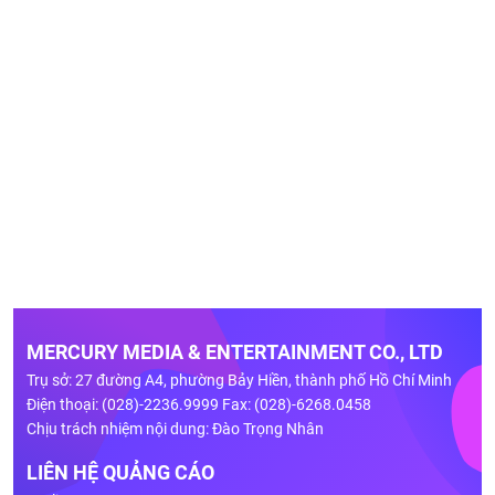
MERCURY MEDIA & ENTERTAINMENT CO., LTD
Trụ sở: 27 đường A4, phường Bảy Hiền, thành phố Hồ Chí Minh
Điện thoại: (028)-2236.9999 Fax: (028)-6268.0458
Chịu trách nhiệm nội dung: Đào Trọng Nhân
LIÊN HỆ QUẢNG CÁO