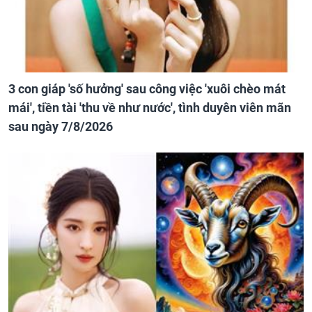
3 con giáp 'số hưởng' sau công việc 'xuôi chèo mát
mái', tiền tài 'thu về như nước', tình duyên viên mãn
sau ngày 7/8/2026