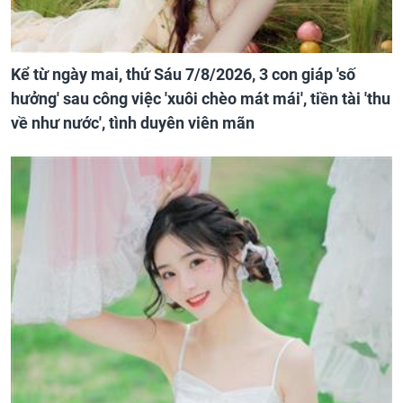
Kể từ ngày mai, thứ Sáu 7/8/2026, 3 con giáp 'số
hưởng' sau công việc 'xuôi chèo mát mái', tiền tài 'thu
về như nước', tình duyên viên mãn