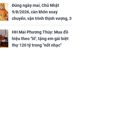
Đúng ngày mai, Chủ Nhật
9/8/2026, càn khôn xoay
chuyển, vận trình thịnh vượng, 3
con giáp nhận phúc khí nhà trời,
tình tiền đỏ như son, vận may
HH Mai Phương Thúy: Mua đồ
hanh thông
hiệu theo "lô", tặng em gái biệt
thự 120 tỷ trong "nốt nhạc"