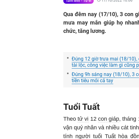
17/10/2022 10:06
Tâm linh - Tử vi
Qua đêm nay (17/10), 3 con gi
mưa may mắn giúp họ nhanh 
chức, tăng lương.
Đúng 12 giờ trưa mai (18/10),
tài lộc, công việc làm gì cũng
Đúng 9h sáng nay (18/10), 3 co
tiền tiêu mỏi cả tay
Tuổi Tuất
Theo
tử vi
12
con giáp
, tháng
vận quý nhân và nhiều cát tin
tính người tuổi Tuất hòa đồ