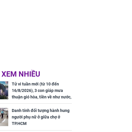
 XEM NHIỀU
Tử vi tuần mới (từ 10 đến
16/8/2026), 3 con giáp mưa
thuận gió hòa, tiền về như nước,
bạc vàng dư dả, Phú Quý Vinh
Hoa, vận trình khai sáng
Danh tính đối tượng hành hung
người phụ nữ ở giữa chợ ở
TP.HCM