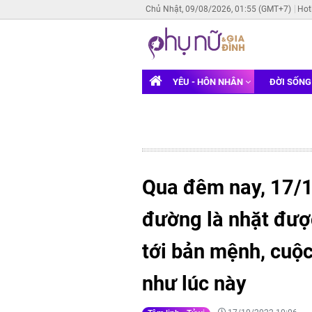
Chủ Nhật, 09/08/2026, 01:55 (GMT+7)
Hot
YÊU - HÔN NHÂN
ĐỜI SỐN
Qua đêm nay, 17/1
đường là nhặt đượ
tới bản mệnh, cuộc
như lúc này