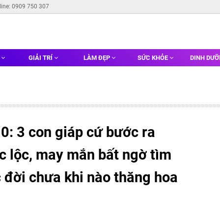
line: 0909 750 307
G
GIẢI TRÍ
LÀM ĐẸP
SỨC KHỎE
DINH DƯ
0: 3 con giáp cứ bước ra
c lộc, may mắn bất ngờ tìm
 đời chưa khi nào thăng hoa