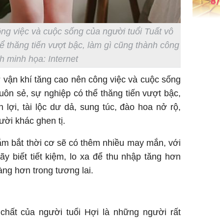
ng việc và cuộc sống của người tuổi Tuất vô
Giá vàng
ngày 8/8
ể thăng tiến vượt bậc, làm gì cũng thành công
vọt lên 1
h minh họa: Internet
đồng/lư
vận khí tăng cao nên công việc và cuộc sống
uôn sẻ, sự nghiệp có thể thăng tiến vượt bậc,
 lợi, tài lộc dư dả, sung túc, đào hoa nở rộ,
ười khác ghen tị.
nắm bắt thời cơ sẽ có thêm nhiều may mắn, với
Trong 4 
tháng 6 
y biết tiết kiệm, lo xa để thu nhập tăng hơn
giáp vượ
ng hơn trong tương lai.
Lộc, Phú
đổi mện
Hoàng, ô
ngơi đồ 
 chất của người tuổi Hợi là những người rất