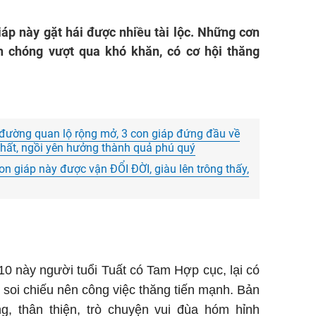
áp này gặt hái được nhiều tài lộc. Những cơn
chóng vượt qua khó khăn, có cơ hội thăng
 đường quan lộ rộng mở, 3 con giáp đứng đầu về
 phất, ngồi yên hưởng thành quả phú quý
n giáp này được vận ĐỔI ĐỜI, giàu lên trông thấy,
 10 này người tuổi Tuất có Tam Hợp cục, lại có
h soi chiếu nên công việc thăng tiến mạnh. Bản
ng, thân thiện, trò chuyện vui đùa hóm hỉnh