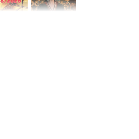
 hôm nay,
'Bách Hoa Sát' vừa kết
/2026: Tăng
thúc, Mạnh Tử Nghĩa
44 triệu
đã vướng tranh luận
ợng
ngày cuối
âm lịch, 3 con
ng phát Tài
 Quý trăm bề,
h Phượng
m trọn cơ
sộ