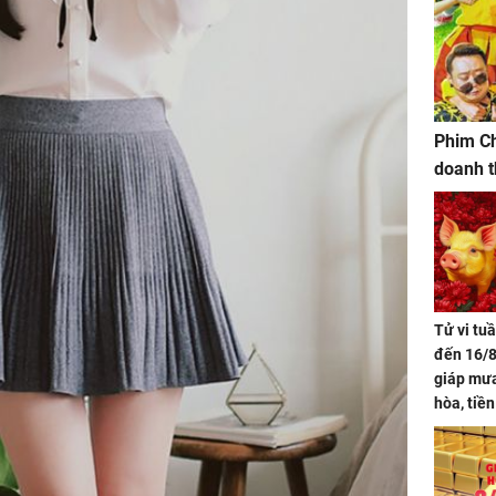
Phim Ch
doanh t
Tử vi tu
đến 16/8
giáp mưa
hòa, tiề
bạc vàng
Quý Vinh
trình kh