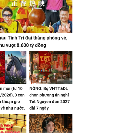
âu Tinh Trì đại thắng phòng vé,
hu vượt 8.600 tỷ đồng
ần mới (từ 10
NÓNG: Bộ VHTT&DL
/2026), 3 con
chọn phương án nghỉ
 thuận gió
Tết Nguyên đán 2027
n về như nước,
dài 7 ngày
 dư dả, Phú
 Hoa, vận
ai sáng