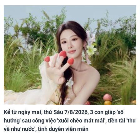
Kể từ ngày mai, thứ Sáu 7/8/2026, 3 con giáp 'số
hưởng' sau công việc 'xuôi chèo mát mái', tiền tài 'thu
về như nước', tình duyên viên mãn