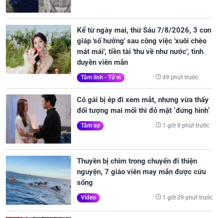
Kể từ ngày mai, thứ Sáu 7/8/2026, 3 con
giáp 'số hưởng' sau công việc 'xuôi chèo
mát mái', tiền tài 'thu về như nước', tình
duyên viên mãn
49 phút trước
Tâm linh - Tử vi
Cô gái bị ép đi xem mắt, nhưng vừa thấy
đối tượng mai mối thì đỏ mặt ‘đứng hình’
1 giờ 9 phút trước
Tâm sự
Thuyền bị chìm trong chuyến đi thiện
nguyện, 7 giáo viên may mắn được cứu
sống
1 giờ 39 phút trước
Video