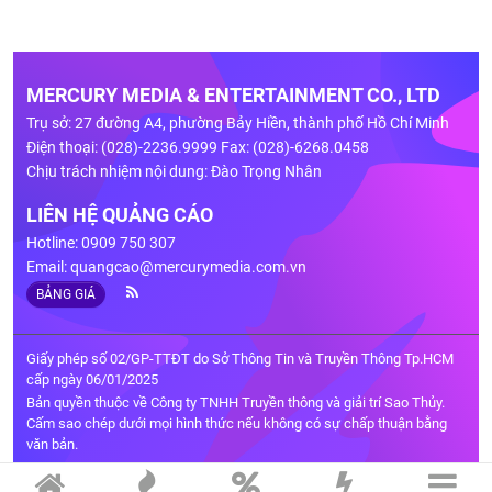
MERCURY MEDIA & ENTERTAINMENT CO., LTD
Trụ sở: 27 đường A4, phường Bảy Hiền, thành phố Hồ Chí Minh
Điện thoại: (028)-2236.9999 Fax: (028)-6268.0458
Chịu trách nhiệm nội dung: Đào Trọng Nhân
LIÊN HỆ QUẢNG CÁO
Hotline: 0909 750 307
Email:
quangcao@mercurymedia.com.vn
BẢNG GIÁ
Giấy phép số 02/GP-TTĐT do Sở Thông Tin và Truyền Thông Tp.HCM
cấp ngày 06/01/2025
Bản quyền thuộc về Công ty TNHH Truyền thông và giải trí Sao Thủy.
Cấm sao chép dưới mọi hình thức nếu không có sự chấp thuận bằng
văn bản.