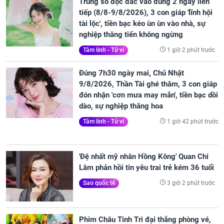
Trúng số độc đắc vào đúng 2 ngày liên
tiếp (8/8-9/8/2026), 3 con giáp 'lĩnh hội
tài lộc', tiền bạc kéo ùn ùn vào nhà, sự
nghiệp thăng tiến không ngừng
1 giờ 2 phút trước
Tâm linh - Tử vi
Đúng 7h30 ngày mai, Chủ Nhật
9/8/2026, Thần Tài ghé thăm, 3 con giáp
đón nhận 'cơn mưa may mắn', tiền bạc dồi
dào, sự nghiệp thăng hoa
1 giờ 42 phút trước
Tâm linh - Tử vi
'Đệ nhất mỹ nhân Hồng Kông' Quan Chi
Lâm phản hồi tin yêu trai trẻ kém 36 tuổi
3 giờ 2 phút trước
Sao quốc tế
Phim Châu Tinh Trì đại thắng phòng vé,