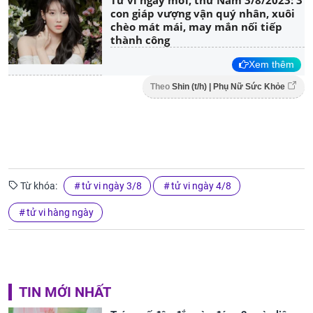
con giáp vượng vận quý nhân, xuôi
chèo mát mái, may mắn nối tiếp
thành công
Xem thêm
Theo
Shin (t/h) | Phụ Nữ Sức Khỏe
Từ khóa:
tử vi ngày 3/8
tử vi ngày 4/8
tử vi hàng ngày
TIN MỚI NHẤT