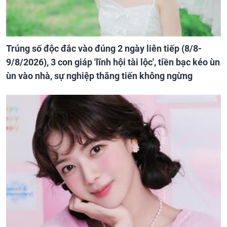
Trúng số độc đắc vào đúng 2 ngày liên tiếp (8/8-
9/8/2026), 3 con giáp 'lĩnh hội tài lộc', tiền bạc kéo ùn
ùn vào nhà, sự nghiệp thăng tiến không ngừng