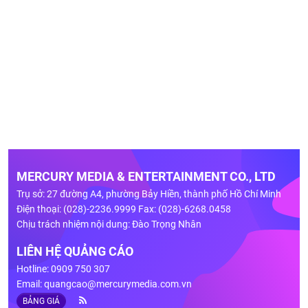
MERCURY MEDIA & ENTERTAINMENT CO., LTD
Trụ sở: 27 đường A4, phường Bảy Hiền, thành phố Hồ Chí Minh
Điện thoại: (028)-2236.9999 Fax: (028)-6268.0458
Chịu trách nhiệm nội dung: Đào Trọng Nhân
LIÊN HỆ QUẢNG CÁO
Hotline: 0909 750 307
Email:
quangcao@mercurymedia.com.vn
BẢNG GIÁ