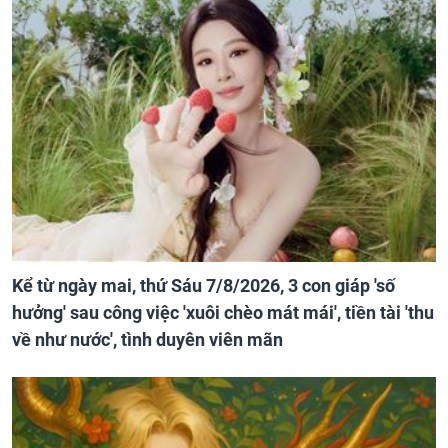
Kể từ ngày mai, thứ Sáu 7/8/2026, 3 con giáp 'số
hưởng' sau công việc 'xuôi chèo mát mái', tiền tài 'thu
về như nước', tình duyên viên mãn