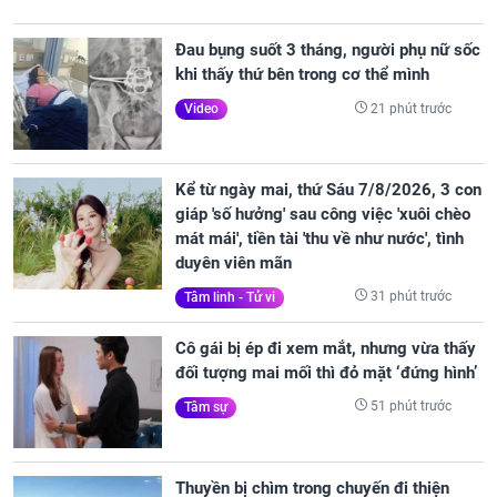
Đau bụng suốt 3 tháng, người phụ nữ sốc
khi thấy thứ bên trong cơ thể mình
21 phút trước
Video
Kể từ ngày mai, thứ Sáu 7/8/2026, 3 con
giáp 'số hưởng' sau công việc 'xuôi chèo
mát mái', tiền tài 'thu về như nước', tình
duyên viên mãn
31 phút trước
Tâm linh - Tử vi
Cô gái bị ép đi xem mắt, nhưng vừa thấy
đối tượng mai mối thì đỏ mặt ‘đứng hình’
51 phút trước
Tâm sự
Thuyền bị chìm trong chuyến đi thiện