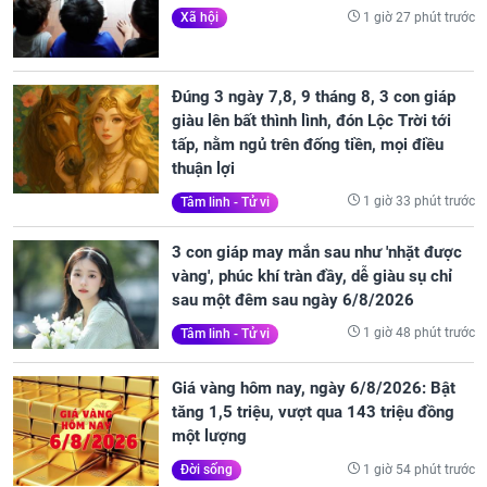
1 giờ 27 phút trước
Xã hội
Đúng 3 ngày 7,8, 9 tháng 8, 3 con giáp
giàu lên bất thình lình, đón Lộc Trời tới
tấp, nằm ngủ trên đống tiền, mọi điều
thuận lợi
1 giờ 33 phút trước
Tâm linh - Tử vi
3 con giáp may mắn sau như 'nhặt được
vàng', phúc khí tràn đầy, dễ giàu sụ chỉ
sau một đêm sau ngày 6/8/2026
1 giờ 48 phút trước
Tâm linh - Tử vi
Giá vàng hôm nay, ngày 6/8/2026: Bật
tăng 1,5 triệu, vượt qua 143 triệu đồng
một lượng
1 giờ 54 phút trước
Đời sống