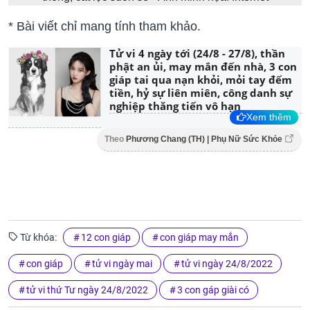
* Bài viết chỉ mang tính tham khảo.
Tử vi 4 ngày tới (24/8 - 27/8), thần
phật an ủi, may mắn đến nhà, 3 con
giáp tai qua nạn khỏi, mỏi tay đếm
tiền, hỷ sự liên miên, công danh sự
nghiệp thăng tiến vô hạn
Xem thêm
Theo
Phương Chang (TH) | Phụ Nữ Sức Khỏe
Từ khóa:
12 con giáp
con giáp may mắn
con giáp
tử vi ngày mai
tử vi ngày 24/8/2022
tử vi thứ Tư ngày 24/8/2022
3 con gáp giài có