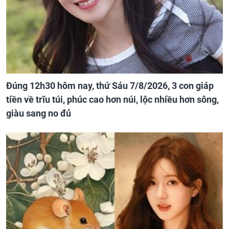
Đúng 12h30 hôm nay, thứ Sáu 7/8/2026, 3 con giáp
tiền về trĩu túi, phúc cao hơn núi, lộc nhiều hơn sông,
giàu sang no đủ