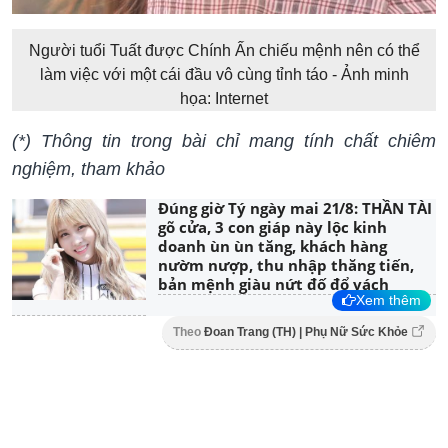
Người tuổi Tuất được Chính Ấn chiếu mệnh nên có thể
làm việc với một cái đầu vô cùng tỉnh táo - Ảnh minh
họa: Internet
(*) Thông tin trong bài chỉ mang tính chất chiêm
nghiệm, tham khảo
Đúng giờ Tý ngày mai 21/8: THẦN TÀI
gõ cửa, 3 con giáp này lộc kinh
doanh ùn ùn tăng, khách hàng
nườm nượp, thu nhập thăng tiến,
bản mệnh giàu nứt đố đổ vách
Xem thêm
Theo
Đoan Trang (TH) | Phụ Nữ Sức Khỏe