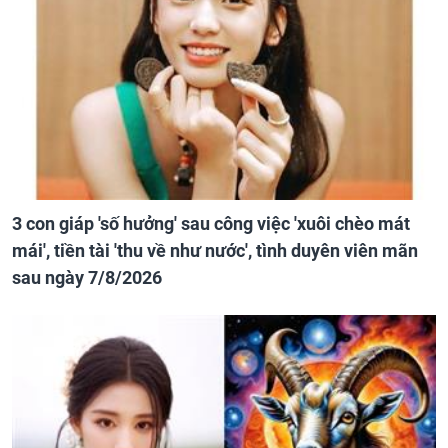
3 con giáp 'số hưởng' sau công việc 'xuôi chèo mát
mái', tiền tài 'thu về như nước', tình duyên viên mãn
sau ngày 7/8/2026