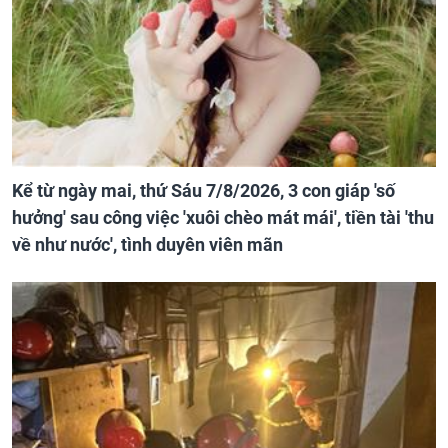
Kể từ ngày mai, thứ Sáu 7/8/2026, 3 con giáp 'số
hưởng' sau công việc 'xuôi chèo mát mái', tiền tài 'thu
về như nước', tình duyên viên mãn