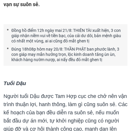
vạn sự suôn sẻ.
Đồng hồ điểm 12h ngày mai 21/8: THIÊN TÀI xuất hiện, 3 con
giáp nhận niềm vui về tiền bạc, của cải dư dôi, bản mệnh giàu
có nhất một vùng, ai ai cũng đỏ mắt ghen tị
Đúng 18h08p hôm nay 20/8: THẦN PHẬT ban phước lành, 3
con giáp may mắn hưởng trọn, lộc kinh doanh tăng ùn ùn,
khách hàng nườm nượp, ai nấy đều đỏ mắt ghen tị
Tuổi Dậu
Người tuổi Dậu được Tam Hợp cục che chở nên vận
trình thuận lợi, hanh thông, làm gì cũng suôn sẻ. Các
kế hoạch của bạn đều diễn ra suôn sẻ, nếu muốn
bắt đầu dự án mới, tự khởi nghiệp cũng có người
giúp đỡ và cơ hội thành công cao, mạnh dạn lên