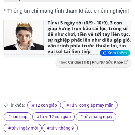
* Thông tin chỉ mang tính tham khảo, chiêm nghiệm!
Tử vi 5 ngày tới (6/9 - 10/9), 3 con
giáp hứng trọn bão tài lộc, trúng số
dễ như chơi, tiền về tới tay liên tục,
sự nghiệp phất lên như diều gặp gió,
vận trình phía trước thuận lợi, tin
vui tới tai liên tiếp
Xem thêm
Theo
Cự Giải (TH) | Phụ Nữ Sức Khỏe
Từ khóa:
12 con giáp
Tử vi con giáp may mắn
con giáp
tử vi 12 con giáp
tử vi hàng ngày
tử vi ngày mới
tử vi tháng 9