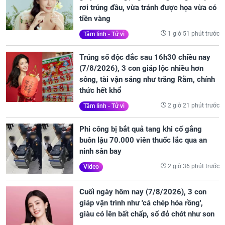
rơi trúng đầu, vừa tránh được họa vừa có
tiền vàng
1 giờ 51 phút trước
Tâm linh - Tử vi
Trúng số độc đắc sau 16h30 chiều nay
(7/8/2026), 3 con giáp lộc nhiều hơn
sông, tài vận sáng như trăng Rằm, chính
thức hết khổ
2 giờ 21 phút trước
Tâm linh - Tử vi
Phi công bị bắt quả tang khi cố gắng
buôn lậu 70.000 viên thuốc lắc qua an
ninh sân bay
2 giờ 36 phút trước
Video
Cuối ngày hôm nay (7/8/2026), 3 con
giáp vận trình như 'cá chép hóa rồng',
giàu có lên bất chấp, số đỏ chót như son