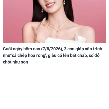
Cuối ngày hôm nay (7/8/2026), 3 con giáp vận trình
như 'cá chép hóa rồng', giàu có lên bất chấp, số đỏ
chót như son