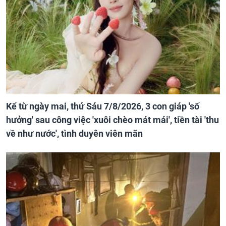
Kể từ ngày mai, thứ Sáu 7/8/2026, 3 con giáp 'số
hưởng' sau công việc 'xuôi chèo mát mái', tiền tài 'thu
về như nước', tình duyên viên mãn