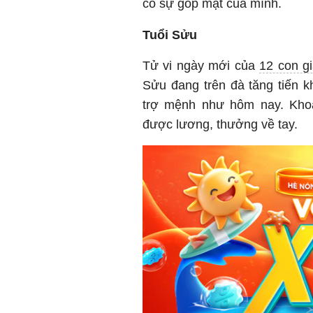
có sự góp mặt của mình.
Tuổi Sửu
Tử vi ngày mới của
12 con g
Sửu đang trên đà tăng tiến k
trợ mệnh như hôm nay. Kho
được lương, thưởng về tay.