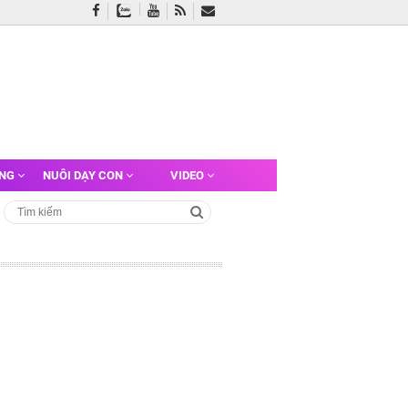
ỠNG
NUÔI DẠY CON
VIDEO