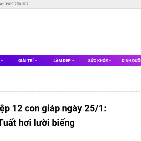
ne: 0909 750 307
G
GIẢI TRÍ
LÀM ĐẸP
SỨC KHỎE
DINH DƯ
ệp 12 con giáp ngày 25/1:
uất hơi lười biếng