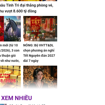
âu Tinh Trì đại thắng phòng vé,
hu vượt 8.600 tỷ đồng
ần mới (từ 10
NÓNG: Bộ VHTT&DL
/2026), 3 con
chọn phương án nghỉ
 thuận gió
Tết Nguyên đán 2027
n về như nước,
dài 7 ngày
 dư dả, Phú
 Hoa, vận
ai sáng
 hôm nay,
'Bách Hoa Sát' vừa kết
 XEM NHIỀU
/2026: Tăng
thúc, Mạnh Tử Nghĩa