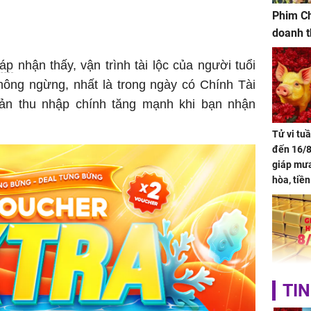
Phim Ch
doanh t
iáp
nhận thấy, vận trình tài lộc của người tuổi
hông ngừng, nhất là trong ngày có Chính Tài
ản thu nhập chính tăng mạnh khi bạn nhận
Tử vi tu
đến 16/8
giáp mưa
hòa, tiề
bạc vàng
Quý Vinh
trình kh
Giá vàng
TIN
ngày 8/8