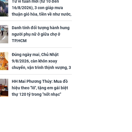
44 triệu
đã vướng tranh luận
Tử vi tuần mới (từ 10 đến
ợng
16/8/2026), 3 con giáp mưa
thuận gió hòa, tiền về như nước,
bạc vàng dư dả, Phú Quý Vinh
Hoa, vận trình khai sáng
Danh tính đối tượng hành hung
người phụ nữ ở giữa chợ ở
TP.HCM
Đúng ngày mai, Chủ Nhật
ngày cuối
9/8/2026, càn khôn xoay
âm lịch, 3 con
chuyển, vận trình thịnh vượng, 3
ng phát Tài
con giáp nhận phúc khí nhà trời,
 Quý trăm bề,
tình tiền đỏ như son, vận may
h Phượng
HH Mai Phương Thúy: Mua đồ
hanh thông
m trọn cơ
hiệu theo "lô", tặng em gái biệt
sộ
thự 120 tỷ trong "nốt nhạc"