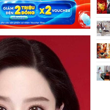
vọt lên 1
đồng/lư
Trong 4 
tháng 6 
giáp vượ
Lộc, Phú
đổi mện
Hoàng, ô
ngơi đồ 