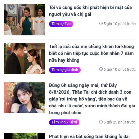
Tôi vô cùng sốc khi phát hiện bí mật của
người yêu và chị gái
5 giờ 10 phút trước
Tâm sự Eva
Tiết lộ sốc của mẹ chồng khiến tôi không
biết có nên tiếp tục cuộc hôn nhân 7 năm
nữa hay không
6 giờ 10 phút trước
Tâm sự gia đình
Đúng 6h sáng ngày mai, thứ Bảy
8/8/2026, Thần Tài chỉ đích danh 3 con
giáp 'rơi trúng hố vàng', tiền bạc ùa về
nhà 'như lũ cuốn', vươn mình thành đại gia
trong phút chốc
6 giờ 25 phút trước
Tâm linh - Tử vi
Phát hiện và bắt sống trăn khổng lồ dài