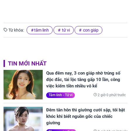
Từ khóa:
tâm linh
tử vi
con giáp
TIN MỚI NHẤT
Qua đêm nay, 3 con giáp nhờ trúng số
độc đắc, tài lộc tăng gấp 10 lần, công
việc kiếm tiền nhiều vô kể
2 giờ 0 phút trước
Tâm linh - Tử vi
Đêm tân hôn thì giường cưới sập, tôi bật
khóc khi biết nguồn gốc của chiếc
giường