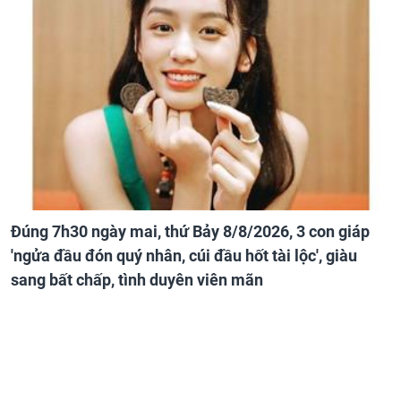
Đúng 7h30 ngày mai, thứ Bảy 8/8/2026, 3 con giáp
'ngửa đầu đón quý nhân, cúi đầu hốt tài lộc', giàu
sang bất chấp, tình duyên viên mãn