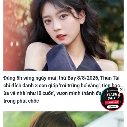
Đúng 6h sáng ngày mai, thứ Bảy 8/8/2026, Thần Tài
chỉ đích danh 3 con giáp 'rơi trúng hố vàng', tiền bạc
✕
ùa về nhà 'như lũ cuốn', vươn mình thành đại gia
trong phút chốc