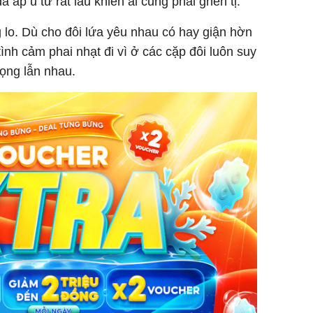
ấp ủ từ rất lâu khiến ai cũng phải ghen tị.
 lo. Dù cho đôi lứa yêu nhau có hay giận hờn
ình cảm phai nhạt đi vì ở các cặp đôi luôn suy
rọng lẫn nhau.