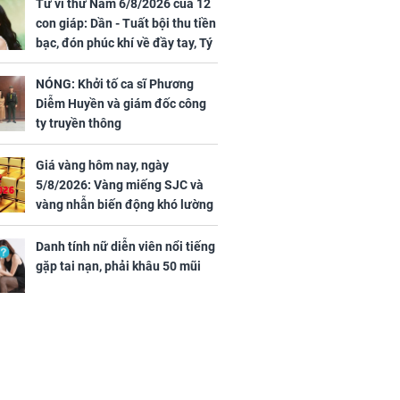
g xóm cắn
phải khâu 50 mũi
Tử vi thứ Năm 6/8/2026 của 12
con giáp: Dần - Tuất bội thu tiền
bạc, đón phúc khí về đầy tay, Tý
- Mão công việc khó khăn, tiền
bạc đội nón ra đi
Hà ví Lisa
NÓNG: Khởi tố ca sĩ Phương
ái vùng quê ở
Diễm Huyền và giám đốc công
ển
ty truyền thông
Giá vàng hôm nay, ngày
5/8/2026: Vàng miếng SJC và
vàng nhẫn biến động khó lường
Danh tính nữ diễn viên nổi tiếng
gặp tai nạn, phải khâu 50 mũi