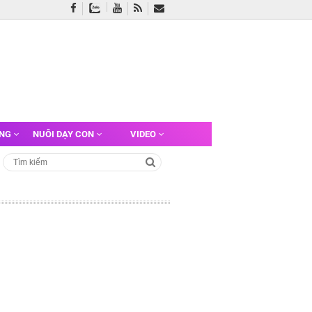
ỠNG
NUÔI DẠY CON
VIDEO