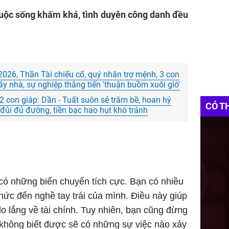
, cuộc sống khấm khá, tình duyên công danh đều
26, Thần Tài chiếu cố, quý nhân trợ mệnh, 3 con
đầy nhà, sự nghiệp thăng tiến 'thuận buồm xuôi gió'
 con giáp: Dần - Tuất suôn sẻ trăm bề, hoan hỷ
CÓ T
 đủi đủ đường, tiền bạc hao hụt khó tránh
 có những biến chuyển tích cực. Bạn có nhiều
hức đến nghề tay trái của mình. Điều này giúp
 lắng về tài chính. Tuy nhiên, bạn cũng đừng
ì không biết được sẽ có những sự việc nào xảy