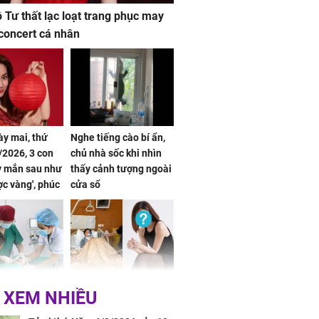
ộ Tư thất lạc loạt trang phục may
concert cá nhân
ày mai, thứ
Nghe tiếng cào bí ẩn,
2026, 3 con
chủ nhà sốc khi nhìn
y mắn sau như
thấy cảnh tượng ngoài
ợc vàng', phúc
cửa sổ
đầy, dễ giàu sụ
một đêm
 tuổi biến
Danh tính nữ diễn viên
 XEM NHIỀU
ng mặt khi bị
nổi tiếng gặp tai nạn,