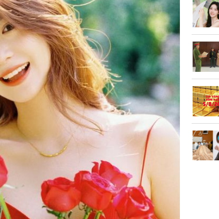
chó hàn
Hồ Ngọc 
như cô g
Thụy Đi