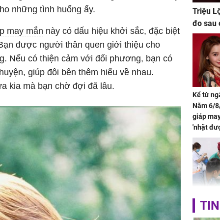
ho những tình huống ấy.
Triệu L
đo sau 
áp may mắn
này có dấu hiệu khởi sắc, đặc biệt
Bạn được người thân quen giới thiệu cho
g. Nếu có thiện cảm với đối phương, bạn có
chuyện, giúp đôi bên thêm hiểu về nhau.
a kia mà bạn chờ đợi đã lâu.
Kể từ ng
Năm 6/8/
giáp ma
'nhặt đư
khí tràn 
chỉ sau 
Bé trai 2
TIN
dạng gươ