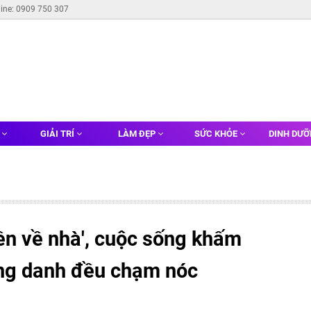
line: 0909 750 307
G
GIẢI TRÍ
LÀM ĐẸP
SỨC KHỎE
DINH DƯ
iền về nhà', cuộc sống khấm
ông danh đều chạm nóc