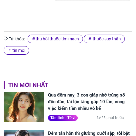
Từ khóa:
thu hồi thuốc tim mạch
thuốc suy thận
tin moi
TIN MỚI NHẤT
Qua đêm nay, 3 con giáp nhờ trúng số
độc đắc, tài lộc tăng gấp 10 lần, công
việc kiếm tiền nhiều vô kể
25 phút trước
Tâm linh - Tử vi
Đêm tân hôn thì giường cưới sập, tôi bật