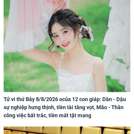
Tử vi thứ Bảy 8/8/2026 ocủa 12 con giáp: Dần - Dậu
sự nghiệp hưng thịnh, tiền tài tăng vọt, Mão - Thân
công việc bất trắc, tiền mất tật mang