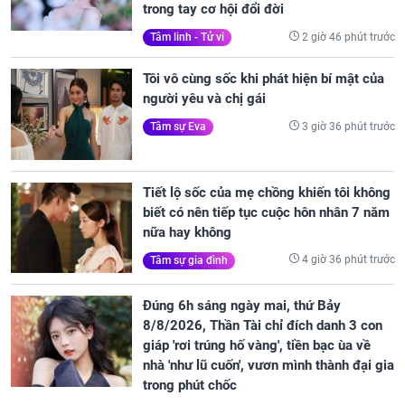
trong tay cơ hội đổi đời
2 giờ 46 phút trước
Tâm linh - Tử vi
Tôi vô cùng sốc khi phát hiện bí mật của
người yêu và chị gái
3 giờ 36 phút trước
Tâm sự Eva
Tiết lộ sốc của mẹ chồng khiến tôi không
biết có nên tiếp tục cuộc hôn nhân 7 năm
nữa hay không
4 giờ 36 phút trước
Tâm sự gia đình
Đúng 6h sáng ngày mai, thứ Bảy
8/8/2026, Thần Tài chỉ đích danh 3 con
giáp 'rơi trúng hố vàng', tiền bạc ùa về
nhà 'như lũ cuốn', vươn mình thành đại gia
trong phút chốc