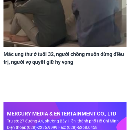
Mắc ung thư ở tuổi 32, người chồng muốn dừng điều
trị, người vợ quyết giữ hy vọng
MERCURY MEDIA & ENTERTAINMENT CO., LTD
Trụ sở: 27 đường A4, phường Bảy Hiền, thành phố Hồ Chí Minh
Điện thoại: (028)-2236.9999 Fax: (028)-6268.0458