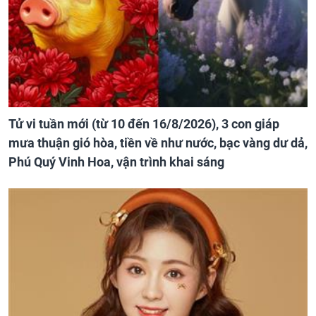
Tử vi tuần mới (từ 10 đến 16/8/2026), 3 con giáp
mưa thuận gió hòa, tiền về như nước, bạc vàng dư dả,
Phú Quý Vinh Hoa, vận trình khai sáng