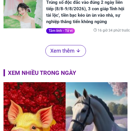
Trúng số độc đắc vào đúng 2 ngày liên
tiếp (8/8-9/8/2026), 3 con giáp 'lĩnh hội
tài lộc', tiền bạc kéo ùn ùn vào nhà, sự
nghiệp thăng tiến không ngừng
16 giờ 34 phút trước
Tâm linh - Tử vi
Xem thêm
XEM NHIỀU TRONG NGÀY