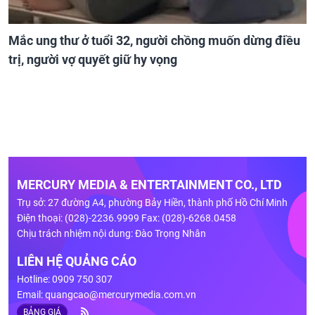
Mắc ung thư ở tuổi 32, người chồng muốn dừng điều
trị, người vợ quyết giữ hy vọng
MERCURY MEDIA & ENTERTAINMENT CO., LTD
Trụ sở: 27 đường A4, phường Bảy Hiền, thành phố Hồ Chí Minh
Điện thoại: (028)-2236.9999 Fax: (028)-6268.0458
Chịu trách nhiệm nội dung: Đào Trọng Nhân
LIÊN HỆ QUẢNG CÁO
Hotline: 0909 750 307
Email:
quangcao@mercurymedia.com.vn
BẢNG GIÁ