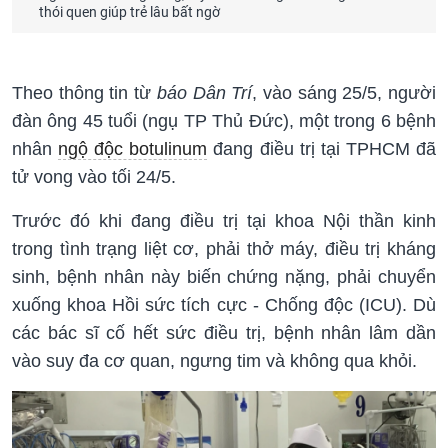
thói quen giúp trẻ lâu bất ngờ
Theo thông tin từ
báo Dân Trí
, vào sáng 25/5, người
đàn ông 45 tuổi (ngụ TP Thủ Đức), một trong 6 bệnh
nhân
ngộ độc botulinum
đang điều trị tại TPHCM đã
tử vong vào tối 24/5.
Trước đó khi đang điều trị tại khoa Nội thần kinh
trong tình trạng liệt cơ, phải thở máy, điều trị kháng
sinh, bệnh nhân này biến chứng nặng, phải chuyển
xuống khoa Hồi sức tích cực - Chống độc (ICU). Dù
các bác sĩ cố hết sức điều trị, bệnh nhân lâm dần
vào suy đa cơ quan, ngưng tim và không qua khỏi.