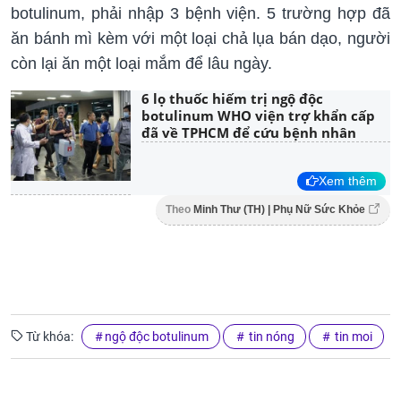
botulinum, phải nhập 3 bệnh viện. 5 trường hợp đã
ăn bánh mì kèm với một loại chả lụa bán dạo, người
còn lại ăn một loại mắm để lâu ngày.
6 lọ thuốc hiếm trị ngộ độc
botulinum WHO viện trợ khẩn cấp
đã về TPHCM để cứu bệnh nhân
Xem thêm
Theo
Minh Thư (TH) | Phụ Nữ Sức Khỏe
Từ khóa:
ngộ độc botulinum
tin nóng
tin moi