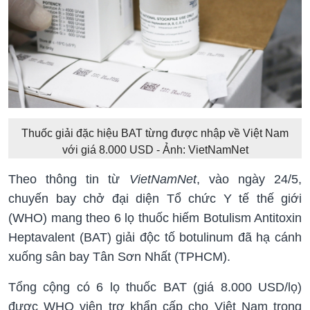
Thuốc giải đặc hiệu BAT từng được nhập về Việt Nam
với giá 8.000 USD - Ảnh: VietNamNet
Theo thông tin từ
VietNamNet
, vào ngày 24/5,
chuyến bay chở đại diện Tổ chức Y tế thế giới
(WHO) mang theo 6 lọ thuốc hiếm Botulism Antitoxin
Heptavalent (BAT) giải độc tố botulinum đã hạ cánh
xuống sân bay Tân Sơn Nhất (TPHCM).
Tổng cộng có 6 lọ thuốc BAT (giá 8.000 USD/lọ)
được WHO viện trợ khẩn cấp cho Việt Nam trong