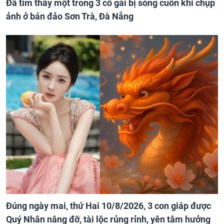
Đã tìm thấy một trong 3 cô gái bị sóng cuốn khi chụp
ảnh ở bán đảo Sơn Trà, Đà Nẵng
Đúng ngày mai, thứ Hai 10/8/2026, 3 con giáp được
Quý Nhân nâng đỡ, tài lộc rủng rỉnh, yên tâm hưởng