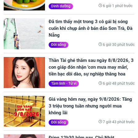
6 giờ 1 phút trước
Dinh dưỡng
Đã tìm thấy một trong 3 cô gái bị sóng
cuốn khi chụp ảnh ở bán đảo Sơn Trà, Đà
Nẵng
6 giờ 30 phút trước
Đời sống
Thần Tài ghé thăm sau ngày 8/8/2026, 3
con giáp đón nhận 'cơn mưa may mắn',
tiền bạc dồi dào, sự nghiệp thăng hoa
6 giờ 48 phút trước
Tâm linh - Tử vi
Giá vàng hôm nay, ngày 9/8/2026: Tăng
3 triệu trong tuần nhưng người mua
không lãi
7 giờ 43 phút trước
Đời sống
Đúng 12h30 hôm nay, Chủ Nhật