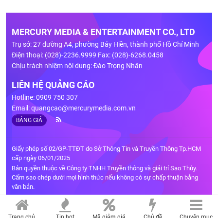
MERCURY MEDIA & ENTERTAINMENT CO., LTD
Trụ sở: 27 đường A4, phường Bảy Hiền, thành phố Hồ Chí Minh
Điện thoại: (028)-2236.9999 Fax: (028)-6268.0458
Chịu trách nhiệm nội dung: Đào Trọng Nhân
LIÊN HỆ QUẢNG CÁO
Hotline: 0909 750 307
Email:
quangcao@mercurymedia.com.vn
BẢNG GIÁ
Giấy phép số 02/GP-TTĐT do Sở Thông Tin và Truyền Thông Tp.HCM
cấp ngày 06/01/2025
Bản quyền thuộc về Công ty TNHH Truyền thông và giải trí Sao Thủy.
Cấm sao chép dưới mọi hình thức nếu không có sự chấp thuận bằng
văn bản.
Trang chủ
Tin hot
Mã giảm giá
Chủ đề
Chuyên mục