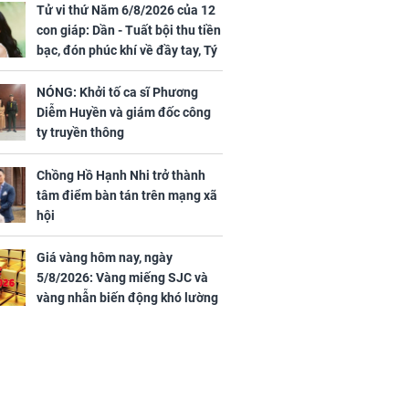
Tử vi thứ Năm 6/8/2026 của 12
con giáp: Dần - Tuất bội thu tiền
bạc, đón phúc khí về đầy tay, Tý
- Mão công việc khó khăn, tiền
bạc đội nón ra đi
NÓNG: Khởi tố ca sĩ Phương
Diễm Huyền và giám đốc công
ty truyền thông
Chồng Hồ Hạnh Nhi trở thành
tâm điểm bàn tán trên mạng xã
hội
Giá vàng hôm nay, ngày
5/8/2026: Vàng miếng SJC và
vàng nhẫn biến động khó lường