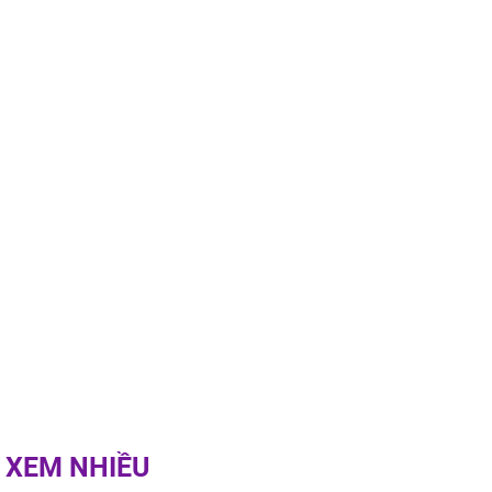
u 50 mũi
 XEM NHIỀU