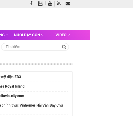
ỠNG
NUÔI DẠY CON
VIDEO
ư mỹ diện EB3
es Royal Island
/alluvia-city.com
e chính thức
Vinhomes Hải Vân Bay
Chủ
Bcons Center
Đường Thống Nhất
Symlife
có hồ bơi lớn