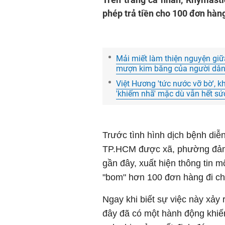
phép trả tiền cho 100 đơn hàng
Mải miết làm thiện nguyện gi
mượn kim băng của người dân
Việt Hương 'tức nước vỡ bờ', kh
'khiếm nhã' mặc dù vẫn hết sứ
Trước tình hình dịch bệnh diễ
TP.HCM được xã, phường đảm 
gần đây, xuất hiện thông tin m
"bom" hơn 100 đơn hàng đi c
Ngay khi biết sự việc này xảy
đây đã có một hành động khiến