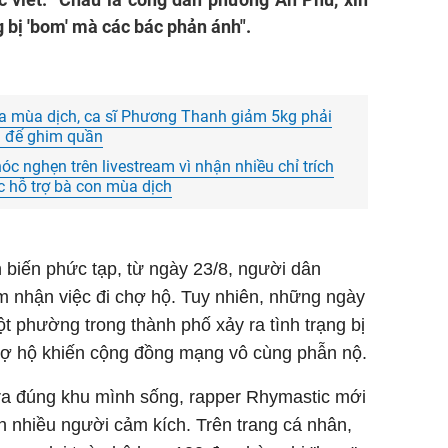
Chủ đầ
 bị 'bom' mà các bác phản ánh".
ữa mùa dịch, ca sĩ Phương Thanh giảm 5kg phải
 để ghim quần
óc nghẹn trên livestream vì nhận nhiều chỉ trích
c hỗ trợ bà con mùa dịch
n biến phức tạp, từ ngày 23/8, người dân
nhận việc đi chợ hộ. Tuy nhiên, những ngày
ột phường trong thành phố xảy ra tình trạng bị
hợ hộ khiến cộng đồng mạng vô cùng phẫn nộ.
 ra đúng khu mình sống, rapper Rhymastic mới
 nhiều người cảm kích. Trên trang cá nhân,