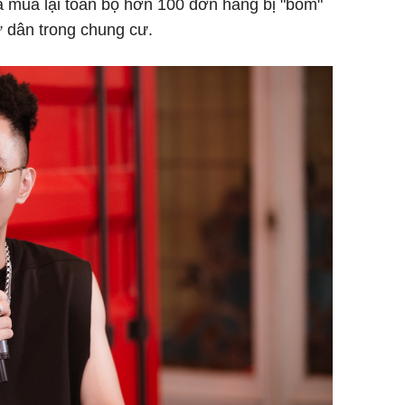
a mua lại toàn bộ hơn 100 đơn hàng bị "bom"
ư dân trong chung cư.