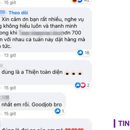
phải khâ
TIN