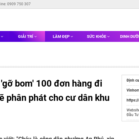
line: 0909 750 307
G
GIẢI TRÍ
LÀM ĐẸP
SỨC KHỎE
DINH DƯ
'gỡ bom' 100 đơn hàng đi
Định c
Vinhom
sẽ phân phát cho cư dân khu
https:/
Websit
Đầu Tư
Dự án
Dự án
c viết: "Cháu là công dân phường An Phú, xin