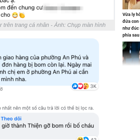
Vừa ly hô
đứa con 
r trên trang cá nhân - Ảnh: Chụp màn hình
như đúc 
phía sau
Nhan sắc
con gái 
4 lần ph
bất ngờ
Danh tín
nổi tiếng