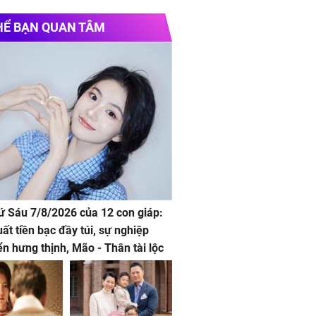
HỂ BẠN QUAN TÂM
hứ Sáu 7/8/2026 của 12 con giáp:
uất tiền bạc đầy túi, sự nghiệp
iển hưng thịnh, Mão - Thân tài lộc
, mọi sự khó thành công mỹ mãn