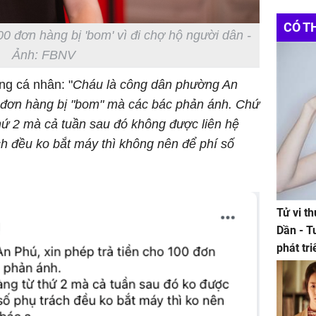
CÓ T
 đơn hàng bị 'bom' vì đi chợ hộ người dân -
Ảnh: FBNV
ang cá nhân: "
Cháu là công dân phường An
0 đơn hàng bị "bom" mà các bác phản ánh. Chứ
hứ 2 mà cả tuần sau đó không được liên hệ
ch đều ko bắt máy thì không nên để phí số
Tử vi t
Dần - T
phát tr
ảm đạm