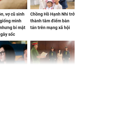
n, vợ cũ sinh
Chồng Hồ Hạnh Nhi trở
giống mình
thành tâm điểm bàn
nhưng bí mật
tán trên mạng xã hội
 gây sốc
 ở tuổi 20 của
NÓNG: Khởi tố ca sĩ
Vương Phi sau
Phương Diễm Huyền
ẫu thuật gây
và giám đốc công ty
truyền thông
h nữ diễn viên
 gặp tai nạn,