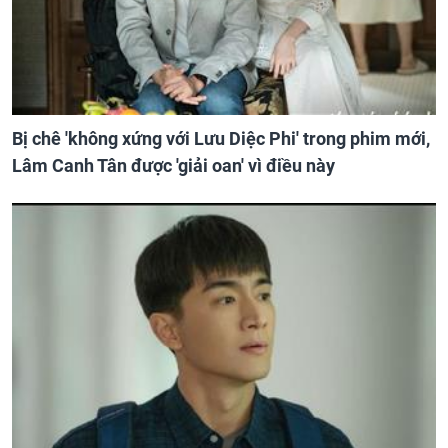
Bị chê 'không xứng với Lưu Diệc Phi' trong phim mới,
Lâm Canh Tân được 'giải oan' vì điều này