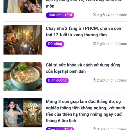
môn
2 giờ 24 phút trước
Tâm linh - Tử vi
Cháy nhà 2 tầng ở TPHCM, cha và con
trai 12 tuổi tử vong thương tâm
2 giờ 44 phút trước
Đời sống
Giá trị sức khỏe và cách sử dụng đúng
của loại hạt bình dân
2 giờ 54 phút trước
Dinh dưỡng
Mừng 3 con giáp làm đâu thắng đó, sự
nghiệp thăng tiến không ngừng, vét sạch
tiền của thiên hạ trong những ngày cuối
tháng 6 âm lịch
3 giờ 24 phút trước
Tâm linh - Tử vi