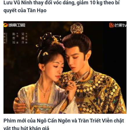
Lưu Vũ Ninh thay đổi vóc dáng, giảm 10 kg theo bí
quyết của Tần Hạo
Phim mới của Ngô Cẩn Ngôn và Trần Triết Viễn chật
vật thu hút khán giả