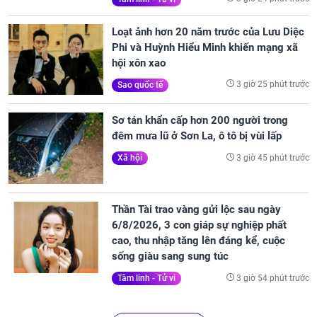
Loạt ảnh hơn 20 năm trước của Lưu Diệc
Phi và Huỳnh Hiểu Minh khiến mạng xã
hội xôn xao
3 giờ 25 phút trước
Sao quốc tế
Sơ tán khẩn cấp hơn 200 người trong
đêm mưa lũ ở Sơn La, ô tô bị vùi lấp
3 giờ 45 phút trước
Xã hội
Thần Tài trao vàng gửi lộc sau ngày
6/8/2026, 3 con giáp sự nghiệp phất
cao, thu nhập tăng lên đáng kể, cuộc
sống giàu sang sung túc
3 giờ 54 phút trước
Tâm linh - Tử vi