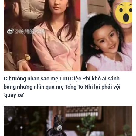
Cứ tưởng nhan sắc mẹ Lưu Diệc Phi khó ai sánh
bằng nhưng nhìn qua mẹ Tống Tổ Nhi lại phải vội
'quay xe'