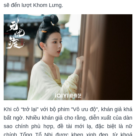
sẽ đến lượt Khom Lưng.
Khi cô “trở lại” với bộ phim "Vô ưu độ", khán giả khá
bất ngờ. Nhiều khán giả cho rằng, diễn xuất của dàn
sao chính phù hợp, đề tài mới lạ, đặc biệt là nữ
chính Tống Tổ Nhi được khen xinh đẹp, từ khoá