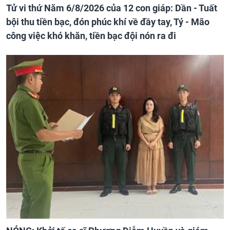
Tử vi thứ Năm 6/8/2026 của 12 con giáp: Dần - Tuất
bội thu tiền bạc, đón phúc khí về đầy tay, Tý - Mão
công việc khó khăn, tiền bạc đội nón ra đi