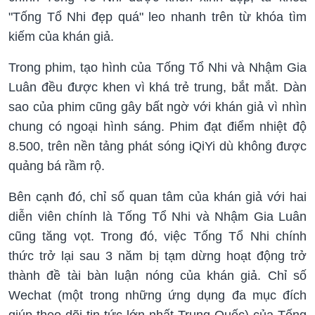
"Tống Tổ Nhi đẹp quá" leo nhanh trên từ khóa tìm
kiếm của khán giả.
Trong phim, tạo hình của Tống Tổ Nhi và Nhậm Gia
Luân đều được khen vì khá trẻ trung, bắt mắt. Dàn
sao của phim cũng gây bất ngờ với khán giả vì nhìn
chung có ngoại hình sáng. Phim đạt điểm nhiệt độ
8.500, trên nền tảng phát sóng iQiYi dù không được
quảng bá rầm rộ.
Bên cạnh đó, chỉ số quan tâm của khán giả với hai
diễn viên chính là Tống Tổ Nhi và Nhậm Gia Luân
cũng tăng vọt. Trong đó, việc Tống Tổ Nhi chính
thức trở lại sau 3 năm bị tạm dừng hoạt động trở
thành đề tài bàn luận nóng của khán giả. Chỉ số
Wechat (một trong những ứng dụng đa mục đích
giúp theo dõi tin tức lớn nhất Trung Quốc) của Tống