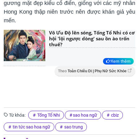
gương mặt đẹp kiểu cổ điển, giống với các mỹ nhân
Hong Kong thập niên trước nên được khán giả yêu
mến.
Vô Ưu Độ lên sóng, Tống Tổ Nhi có cơ
hội 'lội ngược dòng' sau ồn ào trốn
thuế?
Xem thêm
Theo
Toàn Chiêu Di | Phụ Nữ Sức Khỏe
Từ khóa:
Tống Tổ Nhi
sao hoa ngữ
cbiz
tin tức sao hoa ngữ
sao trung