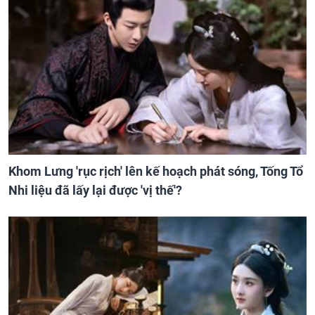
Khom Lưng 'rục rịch' lên kế hoạch phát sóng, Tống Tổ
Nhi liệu đã lấy lại được 'vị thế'?