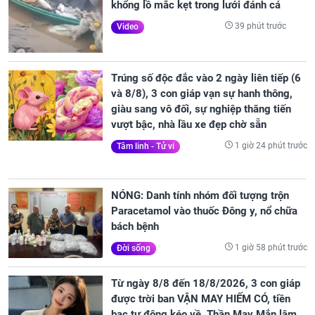
khổng lồ mắc kẹt trong lưới đánh cá
39 phút trước
Video
Trúng số độc đắc vào 2 ngày liên tiếp (6
và 8/8), 3 con giáp vạn sự hanh thông,
giàu sang vô đối, sự nghiệp thăng tiến
vượt bậc, nhà lầu xe đẹp chờ sẵn
1 giờ 24 phút trước
Tâm linh - Tử vi
NÓNG: Danh tính nhóm đối tượng trộn
Paracetamol vào thuốc Đông y, nổ chữa
bách bệnh
1 giờ 58 phút trước
Đời sống
Từ ngày 8/8 đến 18/8/2026, 3 con giáp
được trời ban VẬN MAY HIẾM CÓ, tiền
bạc tự động kéo về, Thần May Mắn lâm