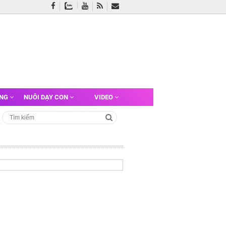
ỠNG
NUÔI DẠY CON
VIDEO