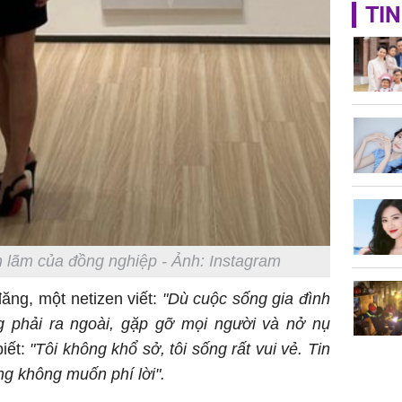
Không ng
TIN
vài nghìn
nhiều cô
cho sức 
Tử vi th
7/8/2026
n lãm của đồng nghiệp - Ảnh: Instagram
giáp: Dần
bạc đầy 
ăng, một netizen viết:
"Dù cuộc sống gia đình
phát tri
 phải ra ngoài, gặp gỡ mọi người và nở nụ
Mão - Th
đạm, mọi
biết:
"Tôi không khổ sở, tôi sống rất vui vẻ. Tin
công mỹ
cũng không muốn phí lời".