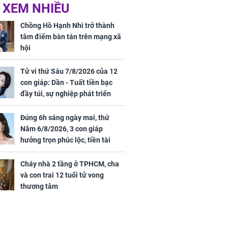
ờ loại rau chỉ
Vừa ly hôn, vợ cũ sinh
 XEM NHIỀU
 ở chợ lại có
đứa con giống mình
ng dụng tốt
như đúc nhưng bí mật
Chồng Hồ Hạnh Nhi trở thành
khỏe
phía sau gây sốc
tâm điểm bàn tán trên mạng xã
hội
Tử vi thứ Sáu 7/8/2026 của 12
con giáp: Dần - Tuất tiền bạc
đầy túi, sự nghiệp phát triển
hưng thịnh, Mão - Thân tài lộc
ảm đạm, mọi sự khó thành công
Đúng 6h sáng ngày mai, thứ
ứ Sáu
mỹ mãn
Năm 6/8/2026, 3 con giáp
 của 12 con
hưởng trọn phúc lộc, tiền tài
 - Tuất tiền
tăng vọt, công danh sự nghiệp
túi, sự nghiệp
thăng hạng không ngừng
Cháy nhà 2 tầng ở TPHCM, cha
ển hưng thịnh,
và con trai 12 tuổi tử vong
ân tài lộc ảm
thương tâm
 sự khó thành
 mãn