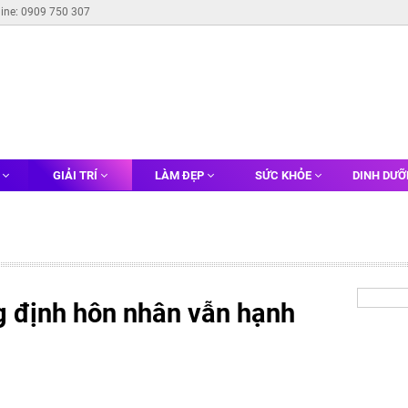
line: 0909 750 307
G
GIẢI TRÍ
LÀM ĐẸP
SỨC KHỎE
DINH DƯ
 định hôn nhân vẫn hạnh