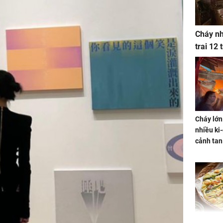
Cháy nh
trai 12
Cháy lớn
nhiều ki-
cảnh tan