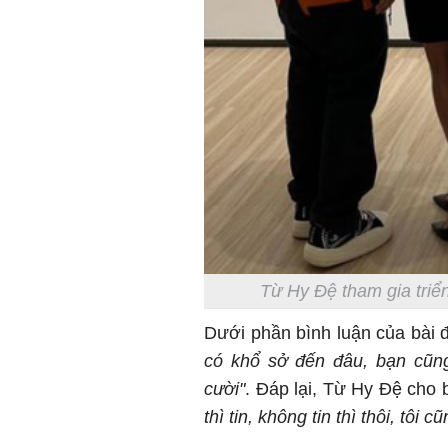
Từ Hy Đệ tham gia triể
Dưới phần bình luận của bài đ
có khổ sở đến đâu, bạn cũng
cười"
. Đáp lại, Từ Hy Đệ cho 
thì tin, không tin thì thôi, tôi 