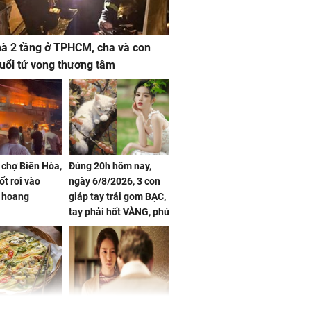
à 2 tầng ở TPHCM, cha và con
 tuổi tử vong thương tâm
 chợ Biên Hòa,
Đúng 20h hôm nay,
ốt rơi vào
ngày 6/8/2026, 3 con
 hoang
giáp tay trái gom BẠC,
tay phải hốt VÀNG, phú
quý ngập nhà, của cải
chất đầy kho