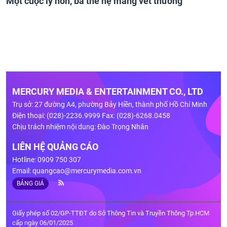
Một cuộc ly hôn, ba thế hệ mang vết thương
MERCURY MEDIA & ENTERTAINMENT CO., LTD
Trụ sở: 27 đường A4, phường Bảy Hiền, thành phố Hồ Chí Minh
Điện thoại: (028)-2236.9999 Fax: (028)-6268.0458
Chịu trách nhiệm nội dung: Đào Trọng Nhân
LIÊN HỆ QUẢNG CÁO
Hotline: 0909 750 307
Email:
quangcao@mercurymedia.com.vn
BẢNG GIÁ
Giấy phép số 02/GP-TTĐT do Sở Thông Tin và Truyền Thông Tp.HCM
cấp ngày 06/01/2025