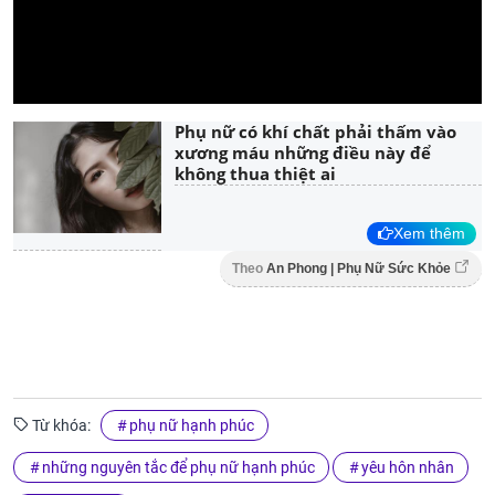
Phụ nữ có khí chất phải thấm vào
xương máu những điều này để
không thua thiệt ai
Xem thêm
Theo
An Phong | Phụ Nữ Sức Khỏe
Từ khóa:
phụ nữ hạnh phúc
những nguyên tắc để phụ nữ hạnh phúc
yêu hôn nhân