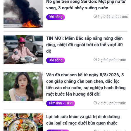
Nổ ghe trên sông Sài Gòn: Một phụ nữ tử
vong, 3 người nhảy xuống nước
1 giờ 56 phút trước
Đời sống
TIN MỚI: Miền Bắc sắp nắng nóng diện
rộng, nhiệt độ ngoài trời có thể vượt 40
độ
2 giờ 0 phút trước
Đời sống
Vận đỏ như son kể từ ngày 8/8/2026, 3
con giáp chẳng cần bon chen, đắc lộc
tiền vào như nước, sự nghiệp hanh thông
một bước lên hương đổi đời
2 giờ 5 phút trước
Tâm linh - Tử vi
Lợi ích sức khỏe và giá trị dinh dưỡng
của loại củ mọc dưới bùn quen thuộc