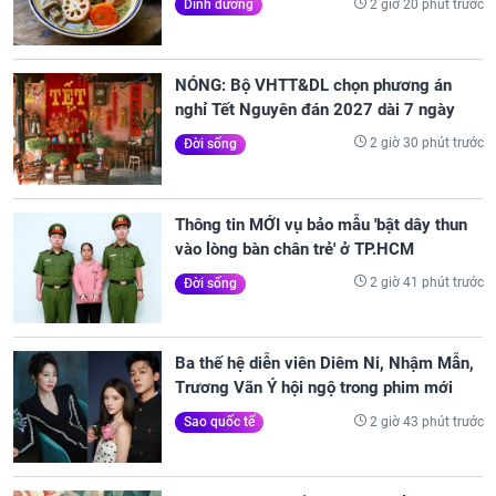
2 giờ 20 phút trước
Dinh dưỡng
NÓNG: Bộ VHTT&DL chọn phương án
nghỉ Tết Nguyên đán 2027 dài 7 ngày
2 giờ 30 phút trước
Đời sống
Thông tin MỚI vụ bảo mẫu 'bật dây thun
vào lòng bàn chân trẻ' ở TP.HCM
2 giờ 41 phút trước
Đời sống
Ba thế hệ diễn viên Diêm Ni, Nhậm Mẫn,
Trương Vãn Ý hội ngộ trong phim mới
2 giờ 43 phút trước
Sao quốc tế