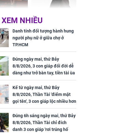
Phương Thúy:
Triệu Lệ Dĩnh liên tiếp
 XEM NHIỀU
ệu theo "lô",
được Kim Ưng ưu ái,
gái biệt thự
đãi ngộ đặc biệt gây
Danh tính đối tượng hành hung
ong "nốt nhạc"
chú ý
người phụ nữ ở giữa chợ ở
TP.HCM
Đúng ngày mai, thứ Bảy
8/8/2026, 3 con giáp đổi đời dễ
h đối tượng
dàng như trở bàn tay, tiền tài ùa
ng người phụ
tới, ngồi không lộc cũng đến,
a chợ ở
phú quý theo tới già
Kể từ ngày mai, thứ Bảy
8/8/2026, Thần Tài 'điểm mặt
gọi tên', 3 con giáp lộc nhiều hơn
sông, tài vận sáng như trăng
Rằm, chính thức hết khổ
Đúng 6h sáng ngày mai, thứ Bảy
8/8/2026, Thần Tài chỉ đích
danh 3 con giáp 'rơi trúng hố
vàng', tiền bạc ùa về nhà 'như lũ