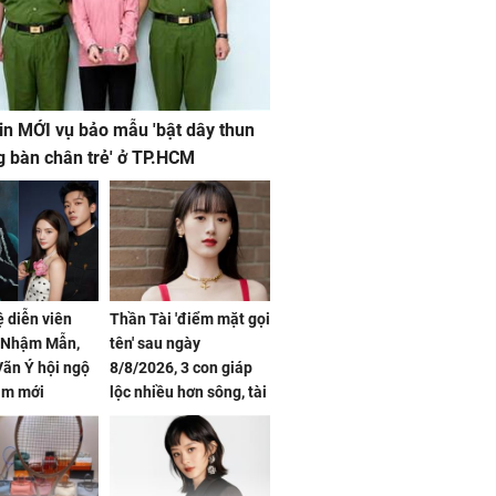
in MỚI vụ bảo mẫu 'bật dây thun
g bàn chân trẻ' ở TP.HCM
ệ diễn viên
Thần Tài 'điểm mặt gọi
, Nhậm Mẫn,
tên' sau ngày
ãn Ý hội ngộ
8/8/2026, 3 con giáp
im mới
lộc nhiều hơn sông, tài
vận sáng như trăng
Rằm, chính thức hết
khổ