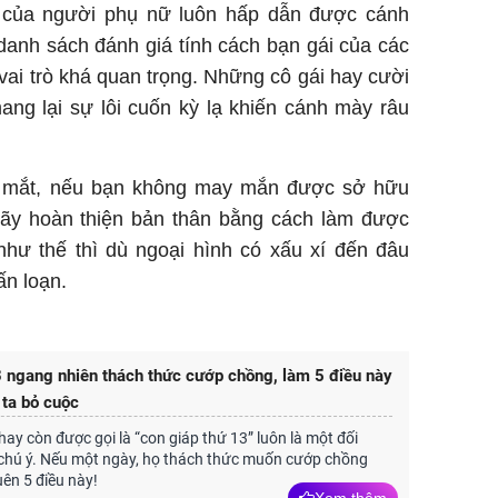
h của người phụ nữ luôn hấp dẫn được cánh
danh sách đánh giá tính cách bạn gái của các
vai trò khá quan trọng. Những cô gái hay cười
ang lại sự lôi cuốn kỳ lạ khiến cánh mày râu
g mắt, nếu bạn không may mắn được sở hữu
 hãy hoàn thiện bản thân bằng cách làm được
như thế thì dù ngoại hình có xấu xí đến đâu
ấn loạn.
 ngang nhiên thách thức cướp chồng, làm 5 điều này
 ta bỏ cuộc
hay còn được gọi là “con giáp thứ 13” luôn là một đối
chú ý. Nếu một ngày, họ thách thức muốn cướp chồng
ên 5 điều này!
Xem thêm