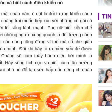
c và biết cách điều khiển nó
HH Mai 
mặt chán nản, ủ dột là đối tượng khiến cánh
TIN
Mua đồ hi
 chàng trai muốn tiếp xúc với những cô gái có
tặng em 
ới lối sống lành mạnh. Phụ nữ biết kiềm chế
120 tỷ tr
ới những người xung quanh là đối tượng cánh
g các nàng cũng đừng vì thế mà cố che giấu
của mình. Đôi khi hãy tỏ ra mềm yếu để được
 Chàng sẽ cảm thấy hãnh diện bởi mình là
Danh tín
t. Hãy sống tích cực và biết cách tận hưởng
hành hu
nữ ở giữ
ui nhỏ bé để tạo sức hấp dẫn riêng cho bản
TP.HCM