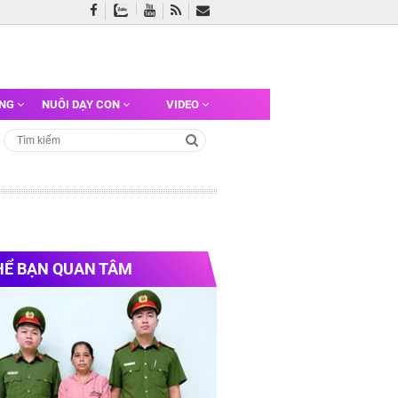
ỠNG
NUÔI DẠY CON
VIDEO
HỂ BẠN QUAN TÂM