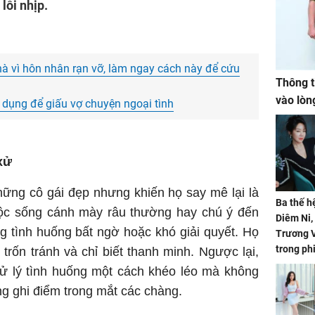
lỗi nhịp.
hà vì hôn nhân rạn vỡ, làm ngay cách này để cứu
Thông t
vào lòn
 dụng để giấu vợ chuyện ngoại tình
xử
hững cô gái đẹp nhưng khiến họ say mê lại là
Ba thế h
uộc sống cánh mày râu thường hay chú ý đến
Diêm Ni
 tình huống bất ngờ hoặc khó giải quyết. Họ
Trương V
trong ph
trốn tránh và chỉ biết thanh minh. Ngược lại,
xử lý tình huống một cách khéo léo mà không
g ghi điểm trong mắt các chàng.