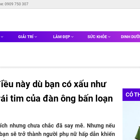
ne: 0909 750 307
G
GIẢI TRÍ
LÀM ĐẸP
SỨC KHỎE
DINH DƯ
ều này dù bạn có xấu như
CÓ T
rái tim của đàn ông bấn loạn
hích nhưng chưa chắc đã say mê. Nhưng nếu
bạn sẽ trở thành người phụ nữ hấp dẫn khiến