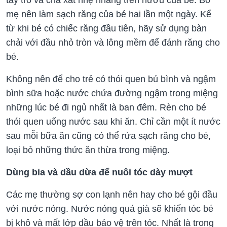
tay trỏ và chà xát nhẹ nhàng trên nướu của bé. Bố
mẹ nên làm sạch răng của bé hai lần một ngày. Kể
từ khi bé có chiếc răng đầu tiên, hãy sử dụng bàn
chải với đầu nhỏ tròn và lông mềm để đánh răng cho
bé.
Không nên để cho trẻ có thói quen bú bình và ngậm
bình sữa hoặc nước chứa đường ngậm trong miệng
những lúc bé đi ngủ nhất là ban đêm. Rèn cho bé
thói quen uống nước sau khi ăn. Chỉ cần một ít nước
sau mỗi bữa ăn cũng có thể rửa sạch răng cho bé,
loại bỏ những thức ăn thừa trong miệng.
Dùng bia và dầu dừa để nuôi tóc dày mượt
Các mẹ thường sợ con lạnh nên hay cho bé gội đầu
với nước nóng. Nước nóng quá già sẽ khiến tóc bé
bị khô và mất lớp dầu bảo vệ trên tóc. Nhất là trong