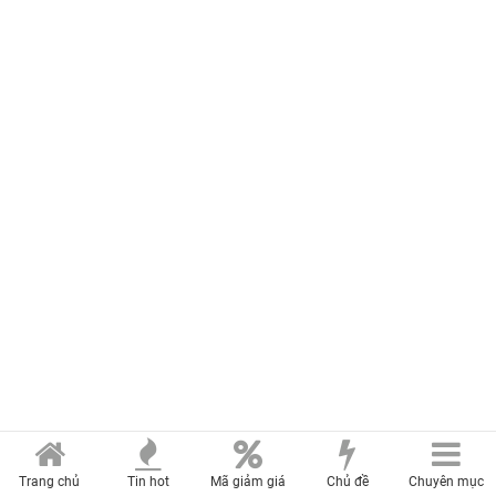
TIN CÙNG CHUYÊN MỤC
Trang chủ
Tin hot
Mã giảm giá
Chủ đề
Chuyên mục