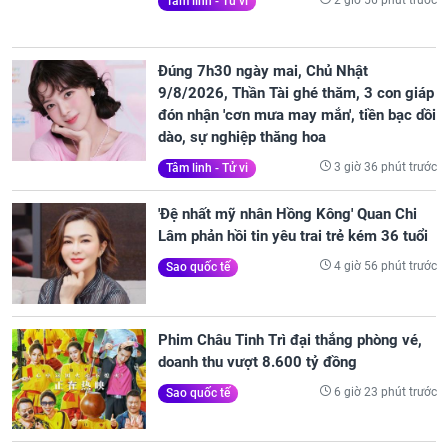
2 giờ 56 phút trước
Tâm linh - Tử vi
Đúng 7h30 ngày mai, Chủ Nhật
9/8/2026, Thần Tài ghé thăm, 3 con giáp
đón nhận 'cơn mưa may mắn', tiền bạc dồi
dào, sự nghiệp thăng hoa
3 giờ 36 phút trước
Tâm linh - Tử vi
'Đệ nhất mỹ nhân Hồng Kông' Quan Chi
Lâm phản hồi tin yêu trai trẻ kém 36 tuổi
4 giờ 56 phút trước
Sao quốc tế
Phim Châu Tinh Trì đại thắng phòng vé,
doanh thu vượt 8.600 tỷ đồng
6 giờ 23 phút trước
Sao quốc tế