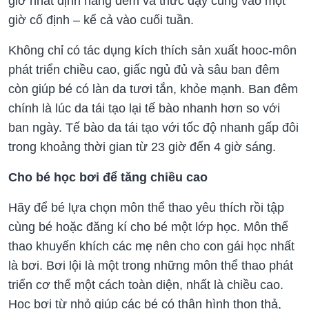
giờ nhất định hàng đêm và thức dậy cũng vào một
giờ cố định – kể cả vào cuối tuần.
Không chỉ có tác dụng kích thích sản xuất hooc-môn
phát triển chiều cao, giấc ngủ đủ và sâu ban đêm
còn giúp bé có làn da tươi tắn, khỏe mạnh. Ban đêm
chính là lúc da tái tạo lại tế bào nhanh hơn so với
ban ngày. Tế bào da tái tạo với tốc độ nhanh gấp đôi
trong khoảng thời gian từ 23 giờ đến 4 giờ sáng.
Cho bé học bơi để tăng chiều cao
Hãy để bé lựa chọn môn thể thao yêu thích rồi tập
cùng bé hoặc đăng kí cho bé một lớp học. Môn thể
thao khuyến khích các mẹ nên cho con gái học nhất
là bơi. Bơi lội là một trong những môn thể thao phát
triển cơ thể một cách toàn diện, nhất là chiều cao.
Học bơi từ nhỏ giúp các bé có thân hình thon thả,