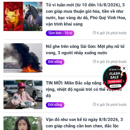
Tử vi tuần mới (từ 10 đến 16/8/2026), 3
con giáp mưa thuận gió hòa, tiền về như
nước, bạc vàng dư dả, Phú Quý Vinh Hoa,
vận trình khai sáng
6 giờ 26 phút trước
Tâm linh - Tử vi
Nổ ghe trên sông Sài Gòn: Một phụ nữ tử
vong, 3 người nhảy xuống nước
6 giờ 33 phút trước
Đời sống
✕
TIN MỚI: Miền Bắc sắp nắng nóng diện
rộng, nhiệt độ ngoài trời có thể vượt 40
độ
6 giờ 36 phút trước
Đời sống
Vận đỏ như son kể từ ngày 8/8/2026, 3
con giáp chẳng cần bon chen, đắc lộc