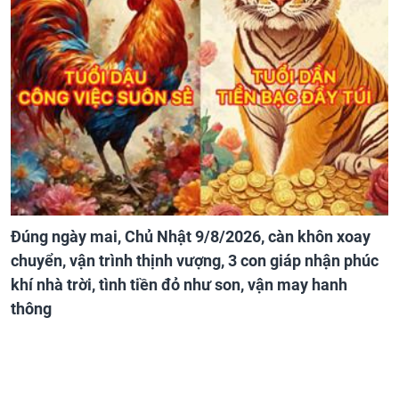
Đúng ngày mai, Chủ Nhật 9/8/2026, càn khôn xoay
chuyển, vận trình thịnh vượng, 3 con giáp nhận phúc
khí nhà trời, tình tiền đỏ như son, vận may hanh
thông