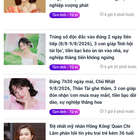
nghiệp vượng phát
4 giờ 0 phút trước
Tâm linh - Tử vi
Trúng số độc đắc vào đúng 2 ngày liên
tiếp (8/8-9/8/2026), 3 con giáp 'lĩnh hội
tài lộc', tiền bạc kéo ùn ùn vào nhà, sự
nghiệp thăng tiến không ngừng
6 giờ 20 phút trước
Tâm linh - Tử vi
Đúng 7h30 ngày mai, Chủ Nhật
9/8/2026, Thần Tài ghé thăm, 3 con giáp
đón nhận 'cơn mưa may mắn', tiền bạc dồi
dào, sự nghiệp thăng hoa
7 giờ 0 phút trước
Tâm linh - Tử vi
'Đệ nhất mỹ nhân Hồng Kông' Quan Chi
Lâm phản hồi tin yêu trai trẻ kém 36 tuổi