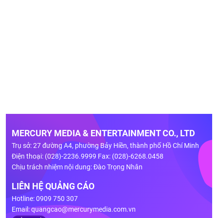
MERCURY MEDIA & ENTERTAINMENT CO., LTD
Trụ sở: 27 đường A4, phường Bảy Hiền, thành phố Hồ Chí Minh
Điện thoại: (028)-2236.9999 Fax: (028)-6268.0458
Chịu trách nhiệm nội dung: Đào Trọng Nhân
LIÊN HỆ QUẢNG CÁO
Hotline: 0909 750 307
Email:
quangcao@mercurymedia.com.vn