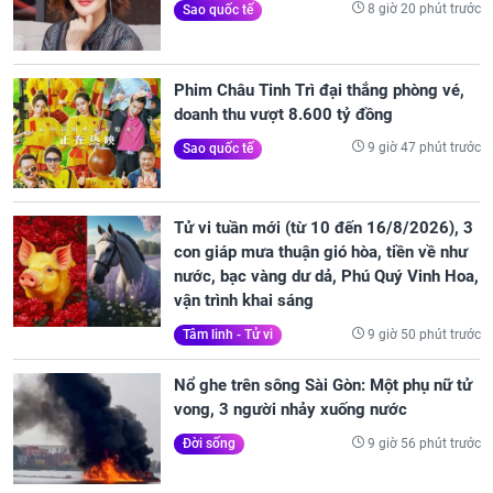
8 giờ 20 phút trước
Sao quốc tế
Phim Châu Tinh Trì đại thắng phòng vé,
doanh thu vượt 8.600 tỷ đồng
9 giờ 47 phút trước
Sao quốc tế
Tử vi tuần mới (từ 10 đến 16/8/2026), 3
con giáp mưa thuận gió hòa, tiền về như
nước, bạc vàng dư dả, Phú Quý Vinh Hoa,
vận trình khai sáng
9 giờ 50 phút trước
Tâm linh - Tử vi
Nổ ghe trên sông Sài Gòn: Một phụ nữ tử
vong, 3 người nhảy xuống nước
9 giờ 56 phút trước
Đời sống