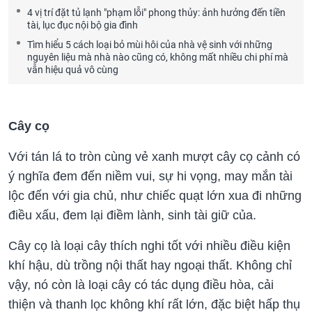
4 vị trí đặt tủ lạnh "phạm lỗi" phong thủy: ảnh hưởng đến tiền
tài, lục đục nội bộ gia đình
Tìm hiểu 5 cách loại bỏ mùi hôi của nhà vệ sinh với những
nguyên liệu mà nhà nào cũng có, không mất nhiều chi phí mà
vẫn hiệu quả vô cùng
Cây cọ
Với tán lá to tròn cùng vẻ xanh mượt cây cọ cảnh có
ý nghĩa đem đến niềm vui, sự hi vọng, may mắn tài
lộc đến với gia chủ, như chiếc quạt lớn xua đi những
điều xấu, đem lại điềm lành, sinh tài giữ của.
Cây cọ là loại cây thích nghi tốt với nhiều điều kiện
khí hậu, dù trồng nội thất hay ngoại thất. Không chỉ
vậy, nó còn là loại cây có tác dụng điều hòa, cải
thiện và thanh lọc không khí rất lớn, đặc biệt hấp thụ