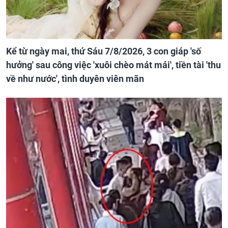
Kể từ ngày mai, thứ Sáu 7/8/2026, 3 con giáp 'số
hưởng' sau công việc 'xuôi chèo mát mái', tiền tài 'thu
về như nước', tình duyên viên mãn