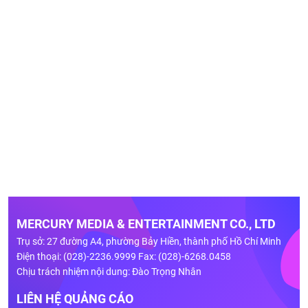
MERCURY MEDIA & ENTERTAINMENT CO., LTD
Trụ sở: 27 đường A4, phường Bảy Hiền, thành phố Hồ Chí Minh
Điện thoại: (028)-2236.9999 Fax: (028)-6268.0458
Chịu trách nhiệm nội dung: Đào Trọng Nhân
LIÊN HỆ QUẢNG CÁO