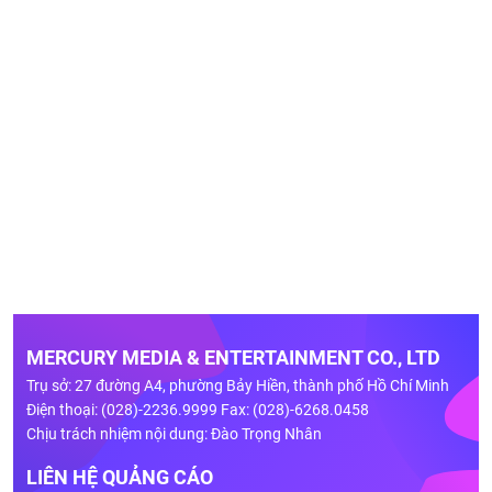
MERCURY MEDIA & ENTERTAINMENT CO., LTD
Trụ sở: 27 đường A4, phường Bảy Hiền, thành phố Hồ Chí Minh
Điện thoại: (028)-2236.9999 Fax: (028)-6268.0458
Chịu trách nhiệm nội dung: Đào Trọng Nhân
LIÊN HỆ QUẢNG CÁO