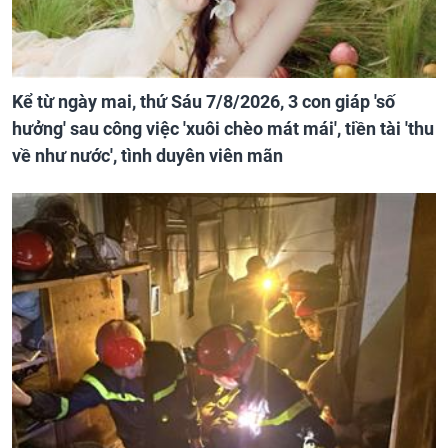
Kể từ ngày mai, thứ Sáu 7/8/2026, 3 con giáp 'số
hưởng' sau công việc 'xuôi chèo mát mái', tiền tài 'thu
về như nước', tình duyên viên mãn