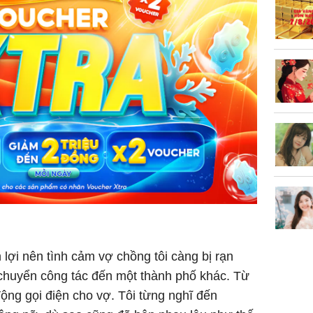
phá khỏi
Thường x
nấm sợi d
sẽ nhận 
bất ngờ!
 lợi nên tình cảm vợ chồng tôi càng bị rạn
 chuyển công tác đến một thành phố khác. Từ
 động gọi điện cho vợ. Tôi từng nghĩ đến