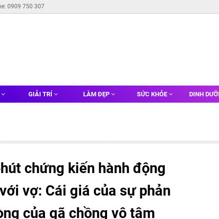
ne: 0909 750 307
G
GIẢI TRÍ
LÀM ĐẸP
SỨC KHỎE
DINH DƯ
phút chứng kiến hành động
ới vợ: Cái giá của sự phản
lòng của gã chồng vô tâm