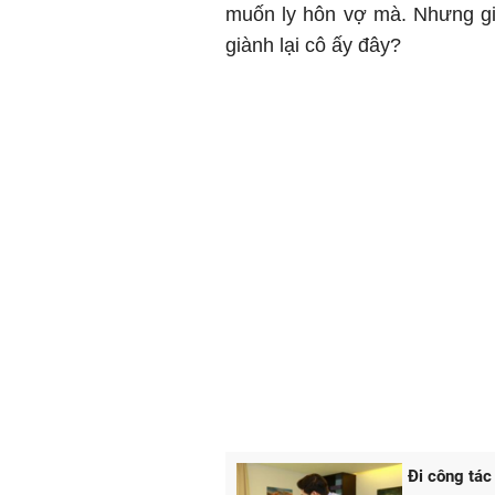
muốn ly hôn vợ mà. Nhưng giờ
giành lại cô ấy đây?
Đi công tác