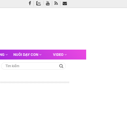
ỠNG
NUÔI DẠY CON
VIDEO