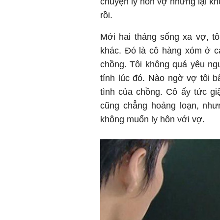
chuyện ly hôn vợ nhưng lại k
rồi.
Mới hai tháng sống xa vợ, t
khác. Đó là cô hàng xóm ở cạ
chồng. Tôi không quá yêu ngư
tính lúc đó. Nào ngờ vợ tôi b
tình của chồng. Cô ấy tức gi
cũng chẳng hoảng loạn, nhưn
không muốn ly hôn với vợ.