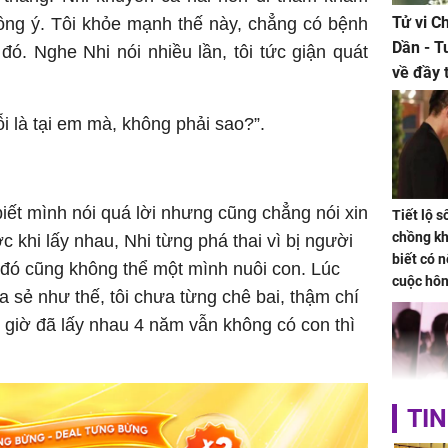
Tử vi C
ồng ý. Tôi khỏe mạnh thế này, chẳng có bệnh
Dần - T
ó. Nghe Nhi nói nhiều lần, tôi tức giận quát
về đầy 
tiền bạc
ỗi là tại em mà, không phải sao?”.
 biết mình nói quá lời nhưng cũng chẳng nói xin
Tiết lộ 
chồng kh
ước khi lấy nhau, Nhi từng phá thai vì bị người
biết có n
c đó cũng không thể một mình nuôi con. Lúc
cuộc hô
a sẻ như thế, tôi chưa từng chê bai, thậm chí
nữa hay
 giờ đã lấy nhau 4 năm vẫn không có con thì
TIN
Triệu Lộ