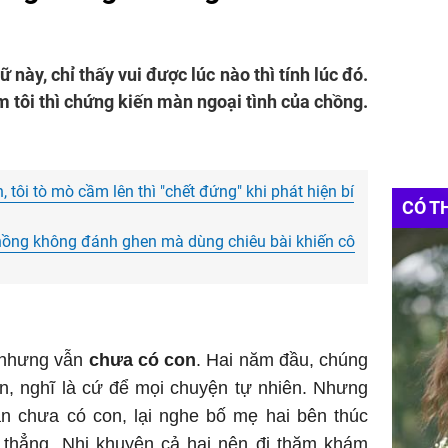
này, chỉ thấy vui được lúc nào thì tính lúc đó.
m tôi thì chứng kiến màn ngoại tình của chồng.
, tôi tò mò cầm lên thì "chết đứng" khi phát hiện bí
CÓ T
, chồng không đánh ghen mà dùng chiêu bài khiến cô
m nhưng vẫn
chưa có con
. Hai năm đầu, chúng
n, nghĩ là cứ để mọi chuyện tự nhiên. Nhưng
ẫn chưa có con, lại nghe bố mẹ hai bên thúc
g thẳng. Nhi khuyên cả hai nên đi thăm khám