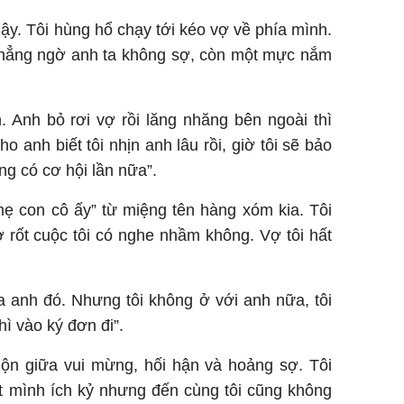
dậy. Tôi hùng hổ chạy tới kéo vợ về phía mình.
 Chẳng ngờ anh ta không sợ, còn một mực nắm
. Anh bỏ rơi vợ rồi lăng nhăng bên ngoài thì
o anh biết tôi nhịn anh lâu rồi, giờ tôi sẽ bảo
g có cơ hội lần nữa”.
ẹ con cô ấy” từ miệng tên hàng xóm kia. Tôi
vợ rốt cuộc tôi có nghe nhầm không. Vợ tôi hất
của anh đó. Nhưng tôi không ở với anh nữa, tôi
thì vào ký đơn đi”.
 lộn giữa vui mừng, hối hận và hoảng sợ. Tôi
biết mình ích kỷ nhưng đến cùng tôi cũng không