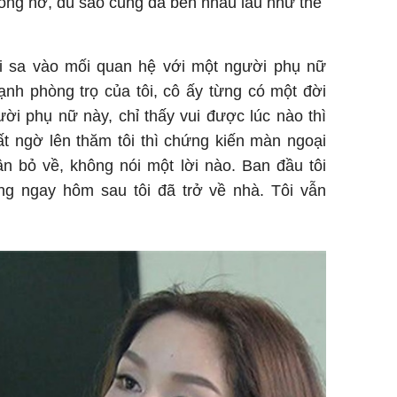
hông nỡ, dù sao cũng đã bên nhau lâu như thế
ôi sa vào mối quan hệ với một người phụ nữ
nh phòng trọ của tôi, cô ấy từng có một đời
ời phụ nữ này, chỉ thấy vui được lúc nào thì
ất ngờ lên thăm tôi thì chứng kiến màn ngoại
ận bỏ về, không nói một lời nào. Ban đầu tôi
g ngay hôm sau tôi đã trở về nhà. Tôi vẫn