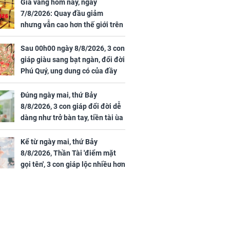
 vùng an toàn
cấp phép cho sản
Giá vàng hôm nay, ngày
phẩm làm đẹp từ tế
7/8/2026: Quay đầu giảm
bào gốc người
nhưng vẫn cao hơn thế giới trên
7 triệu đồng
Sau 00h00 ngày 8/8/2026, 3 con
giáp giàu sang bạt ngàn, đổi đời
Phú Quý, ung dung có của đầy
uyên ăn loại
nhà, ngày càng hưng thịnh sung
ai này, cơ thể
túc
Đúng ngày mai, thứ Bảy
được 4 lợi ích
8/8/2026, 3 con giáp đổi đời dễ
dàng như trở bàn tay, tiền tài ùa
tới, ngồi không lộc cũng đến,
phú quý theo tới già
Kể từ ngày mai, thứ Bảy
8/8/2026, Thần Tài 'điểm mặt
gọi tên', 3 con giáp lộc nhiều hơn
sông, tài vận sáng như trăng
Rằm, chính thức hết khổ