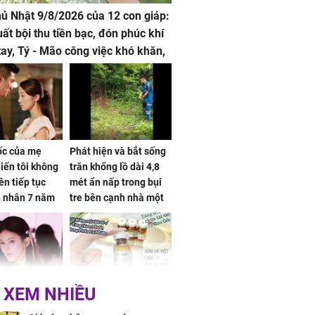
hủ Nhật 9/8/2026 của 12 con giáp:
uất bội thu tiền bạc, đón phúc khí
tay, Tý - Mão công việc khó khăn,
 đội nón ra đi
sốc của mẹ
Phát hiện và bắt sống
iến tôi không
trăn khổng lồ dài 4,8
ên tiếp tục
mét ẩn nấp trong bụi
n nhân 7 năm
tre bên cạnh nhà một
 không
cụ bà
 XEM NHIỀU
 Tư muốn bứt
NÓNG: Bộ Y tế chưa