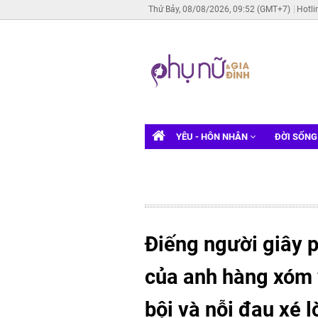
Thứ Bảy, 08/08/2026, 09:52 (GMT+7)
Hotli
YÊU - HÔN NHÂN
ĐỜI SỐN
Điếng người giây 
của anh hàng xóm v
bội và nỗi đau xé 