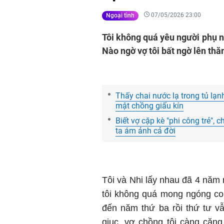
07/05/2026 23:00
Ngoại tình
Tôi không quá yêu người phụ nữ 
Nào ngờ vợ tôi bất ngờ lên thă
Thấy chai nước lạ trong tủ lạnh
mật chồng giấu kín
Biết vợ cặp kè "phi công trẻ"
ta ám ảnh cả đời
Tôi và Nhi lấy nhau đã 4 nă
tôi không quá mong ngóng co
đến năm thứ ba rồi thứ tư v
giục, vợ chồng tôi càng căn