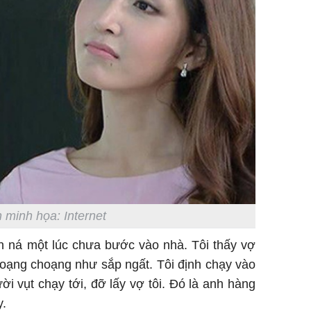
 minh họa: Internet
ấn ná một lúc chưa bước vào nhà. Tôi thấy vợ
loạng choạng như sắp ngất. Tôi định chạy vào
ời vụt chạy tới, đỡ lấy vợ tôi. Đó là anh hàng
y.