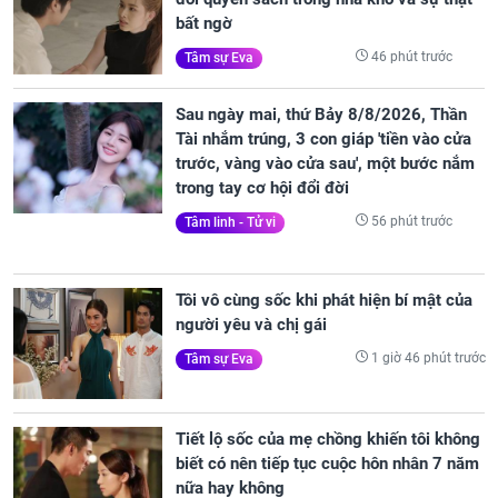
bất ngờ
46 phút trước
Tâm sự Eva
Sau ngày mai, thứ Bảy 8/8/2026, Thần
Tài nhắm trúng, 3 con giáp 'tiền vào cửa
trước, vàng vào cửa sau', một bước nắm
trong tay cơ hội đổi đời
56 phút trước
Tâm linh - Tử vi
Tôi vô cùng sốc khi phát hiện bí mật của
người yêu và chị gái
1 giờ 46 phút trước
Tâm sự Eva
Tiết lộ sốc của mẹ chồng khiến tôi không
biết có nên tiếp tục cuộc hôn nhân 7 năm
nữa hay không