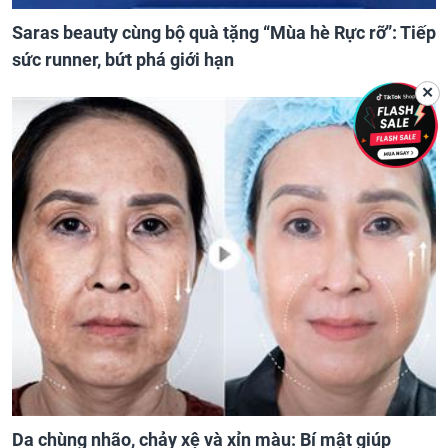
Saras beauty cùng bộ quà tặng “Mùa hè Rực rỡ”: Tiếp
sức runner, bứt phá giới hạn
✕
Da chùng nhão, chảy xệ và xỉn màu: Bí mật giúp