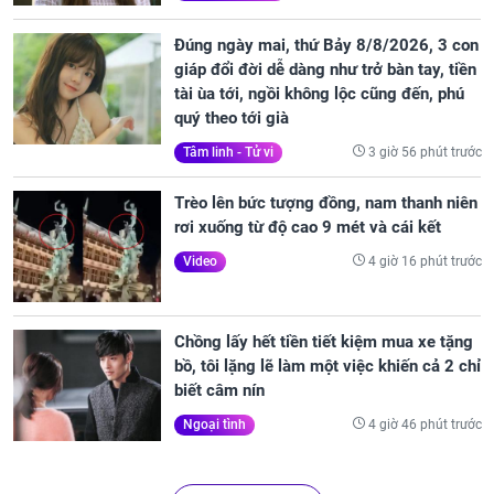
Đúng ngày mai, thứ Bảy 8/8/2026, 3 con
giáp đổi đời dễ dàng như trở bàn tay, tiền
tài ùa tới, ngồi không lộc cũng đến, phú
quý theo tới già
3 giờ 56 phút trước
Tâm linh - Tử vi
Trèo lên bức tượng đồng, nam thanh niên
rơi xuống từ độ cao 9 mét và cái kết
4 giờ 16 phút trước
Video
Chồng lấy hết tiền tiết kiệm mua xe tặng
bồ, tôi lặng lẽ làm một việc khiến cả 2 chỉ
biết câm nín
4 giờ 46 phút trước
Ngoại tình