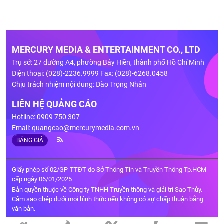
MERCURY MEDIA & ENTERTAINMENT CO., LTD
Trụ sở: 27 đường A4, phường Bảy Hiền, thành phố Hồ Chí Minh
Điện thoại: (028)-2236.9999 Fax: (028)-6268.0458
Chịu trách nhiệm nội dung: Đào Trọng Nhân
LIÊN HỆ QUẢNG CÁO
Hotline: 0909 750 307
Email:
quangcao@mercurymedia.com.vn
BẢNG GIÁ
Giấy phép số 02/GP-TTĐT do Sở Thông Tin và Truyền Thông Tp.HCM
cấp ngày 06/01/2025
Bản quyền thuộc về Công ty TNHH Truyền thông và giải trí Sao Thủy.
Cấm sao chép dưới mọi hình thức nếu không có sự chấp thuận bằng
văn bản.