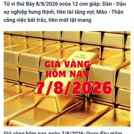
Tử vi thứ Bảy 8/8/2026 ocủa 12 con giáp: Dần - Dậu
sự nghiệp hưng thịnh, tiền tài tăng vọt, Mão - Thân
công việc bất trắc, tiền mất tật mang
Giá vàng hôm nay, ngày 7/8/2026: Quay đầu giảm