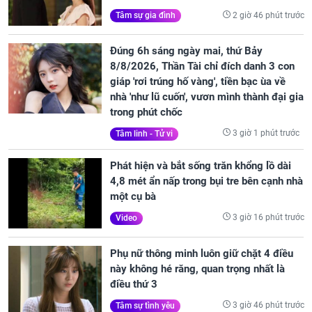
2 giờ 46 phút trước
Tâm sự gia đình
Đúng 6h sáng ngày mai, thứ Bảy
8/8/2026, Thần Tài chỉ đích danh 3 con
giáp 'rơi trúng hố vàng', tiền bạc ùa về
nhà 'như lũ cuốn', vươn mình thành đại gia
trong phút chốc
3 giờ 1 phút trước
Tâm linh - Tử vi
Phát hiện và bắt sống trăn khổng lồ dài
4,8 mét ẩn nấp trong bụi tre bên cạnh nhà
một cụ bà
3 giờ 16 phút trước
Video
Phụ nữ thông minh luôn giữ chặt 4 điều
này không hé răng, quan trọng nhất là
điều thứ 3
3 giờ 46 phút trước
Tâm sự tình yêu