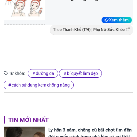
Xem thêm
Theo
Thanh Khê (T/H) | Phụ Nữ Sức Khỏe
Từ khóa:
dưỡng da
bí quyết làm đẹp
cách sử dụng kem chống nắng
TIN MỚI NHẤT
Ly hôn 3 năm, chồng cũ bất chợt tìm đến
đòi quyển sách trong nhà kho và sự thật