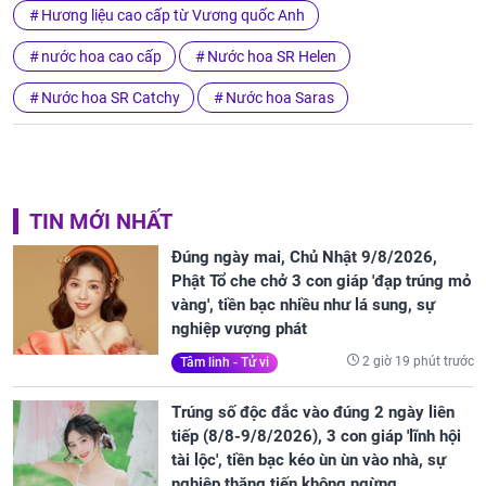
Hương liệu cao cấp từ Vương quốc Anh
nước hoa cao cấp
Nước hoa SR Helen
Nước hoa SR Catchy
Nước hoa Saras
TIN MỚI NHẤT
Đúng ngày mai, Chủ Nhật 9/8/2026,
Phật Tổ che chở 3 con giáp 'đạp trúng mỏ
vàng', tiền bạc nhiều như lá sung, sự
nghiệp vượng phát
2 giờ 19 phút trước
Tâm linh - Tử vi
Trúng số độc đắc vào đúng 2 ngày liên
tiếp (8/8-9/8/2026), 3 con giáp 'lĩnh hội
tài lộc', tiền bạc kéo ùn ùn vào nhà, sự
nghiệp thăng tiến không ngừng