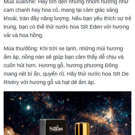
Mùa xuân/hè: Hãy tìm đến những nhóm hương như
cam chanh hay hoa cỏ, mang lại cảm giác sảng
khoái, tràn đầy năng lượng. Nếu bạn yêu thích sự trẻ
trung, bạn có thể thử nước hoa SR Eden với hương
vải và hoa hồng.
Mùa thu/đông: Khi trời se lạnh, những mùi hương
ấm áp, nồng nàn sẽ giúp bạn cảm thấy dễ chịu và
cuốn hút hơn. Hương gỗ, hương phương Đông
mang nét bí ẩn, quyến rũ. Hãy thử nước hoa SR De
Rivéry với hương gỗ và hạt dẻ ấm áp.