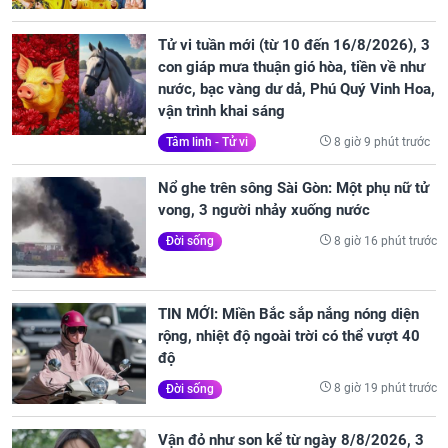
Tử vi tuần mới (từ 10 đến 16/8/2026), 3
con giáp mưa thuận gió hòa, tiền về như
nước, bạc vàng dư dả, Phú Quý Vinh Hoa,
vận trình khai sáng
8 giờ 9 phút trước
Tâm linh - Tử vi
Nổ ghe trên sông Sài Gòn: Một phụ nữ tử
vong, 3 người nhảy xuống nước
8 giờ 16 phút trước
Đời sống
TIN MỚI: Miền Bắc sắp nắng nóng diện
rộng, nhiệt độ ngoài trời có thể vượt 40
độ
8 giờ 19 phút trước
Đời sống
Vận đỏ như son kể từ ngày 8/8/2026, 3