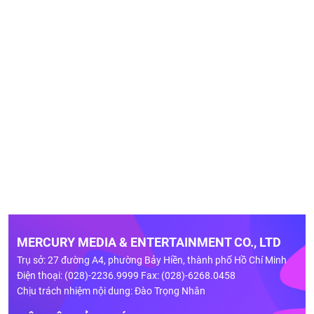
MERCURY MEDIA & ENTERTAINMENT CO., LTD
Trụ sở: 27 đường A4, phường Bảy Hiền, thành phố Hồ Chí Minh
Điện thoại: (028)-2236.9999 Fax: (028)-6268.0458
Chịu trách nhiệm nội dung: Đào Trọng Nhân