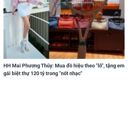
HH Mai Phương Thúy: Mua đồ hiệu theo "lô", tặng em
gái biệt thự 120 tỷ trong "nốt nhạc"