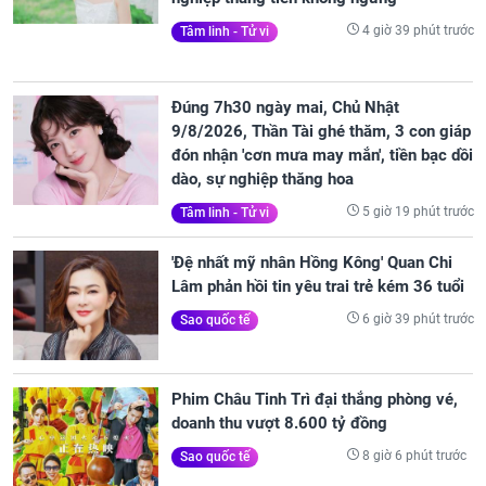
4 giờ 39 phút trước
Tâm linh - Tử vi
Đúng 7h30 ngày mai, Chủ Nhật
9/8/2026, Thần Tài ghé thăm, 3 con giáp
đón nhận 'cơn mưa may mắn', tiền bạc dồi
dào, sự nghiệp thăng hoa
5 giờ 19 phút trước
Tâm linh - Tử vi
'Đệ nhất mỹ nhân Hồng Kông' Quan Chi
Lâm phản hồi tin yêu trai trẻ kém 36 tuổi
6 giờ 39 phút trước
Sao quốc tế
Phim Châu Tinh Trì đại thắng phòng vé,
doanh thu vượt 8.600 tỷ đồng
8 giờ 6 phút trước
Sao quốc tế