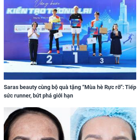
Saras beauty cùng bộ quà tặng “Mùa hè Rực rỡ”: Tiếp
sức runner, bứt phá giới hạn