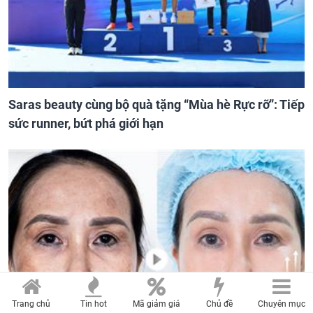
Saras beauty cùng bộ quà tặng “Mùa hè Rực rỡ”: Tiếp
sức runner, bứt phá giới hạn
Trang chủ
Tin hot
Mã giảm giá
Chủ đề
Chuyên mục