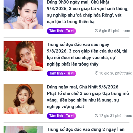
Đúng 9h30 ngày mai, Chủ Nhật
9/8/2026, 3 con giáp tài vận hanh thông,
sự nghiệp như 'cá chép hóa Rồng', vét
cạn lộc lá trong thiên hạ
8 giờ 51 phút trước
Tâm linh - Tử vi
Trúng số độc đắc vào sau ngày
9/8/2026, 3 con giáp tiền của dư dôi, tài
lộc nối đuôi nhau chạy vào nhà, sự
nghiệp phất lên trông thấy
10 giờ 36 phút trước
Tâm linh - Tử vi
Đúng ngày mai, Chủ Nhật 9/8/2026,
Phật Tổ che chở 3 con giáp 'đạp trúng mỏ
vàng', tiền bạc nhiều như lá sung, sự
nghiệp vượng phát
12 giờ 31 phút trước
Tâm linh - Tử vi
Trúng số độc đắc vào đúng 2 ngày liên