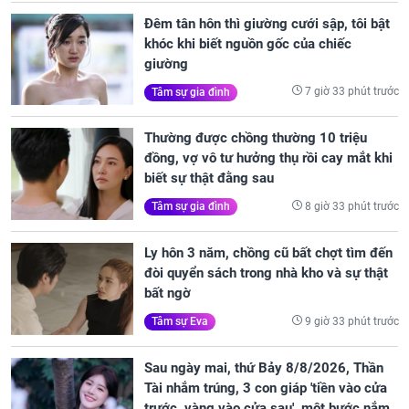
Đêm tân hôn thì giường cưới sập, tôi bật
khóc khi biết nguồn gốc của chiếc
giường
7 giờ 33 phút trước
Tâm sự gia đình
Thường được chồng thường 10 triệu
đồng, vợ vô tư hưởng thụ rồi cay mắt khi
biết sự thật đằng sau
8 giờ 33 phút trước
Tâm sự gia đình
Ly hôn 3 năm, chồng cũ bất chợt tìm đến
đòi quyển sách trong nhà kho và sự thật
bất ngờ
9 giờ 33 phút trước
Tâm sự Eva
Sau ngày mai, thứ Bảy 8/8/2026, Thần
Tài nhắm trúng, 3 con giáp 'tiền vào cửa
trước, vàng vào cửa sau', một bước nắm