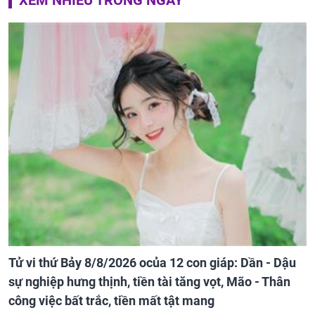
Tử vi thứ Bảy 8/8/2026 ocủa 12 con giáp: Dần - Dậu
sự nghiệp hưng thịnh, tiền tài tăng vọt, Mão - Thân
công việc bất trắc, tiền mất tật mang