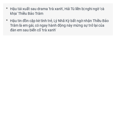
Hậu tái xuất sau drama 'trà xanh', Hải Tú liền bị nghi ngờ 'cà
khịa' Thiều Bảo Trâm
Hậu tin đồn cặp kè tình trẻ, Lý Nhã Kỳ bất ngờ nhận Thiều Bảo
Trâm là em gái, có ngay hành động này mừng sự trở lại của
đàn em sau biến cố 'trà xanh'