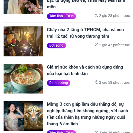
bạc tự động kéo về, Thần May Mắn lâm
môn
2 giờ 28 phút trước
Tâm linh - Tử vi
Cháy nhà 2 tầng ở TPHCM, cha và con
trai 12 tuổi tử vong thương tâm
2 giờ 47 phút trước
Đời sống
Giá trị sức khỏe và cách sử dụng đúng
của loại hạt bình dân
2 giờ 58 phút trước
Dinh dưỡng
Mừng 3 con giáp làm đâu thắng đó, sự
nghiệp thăng tiến không ngừng, vét sạch
tiền của thiên hạ trong những ngày cuối
tháng 6 âm lịch
3 giờ 28 phút trước