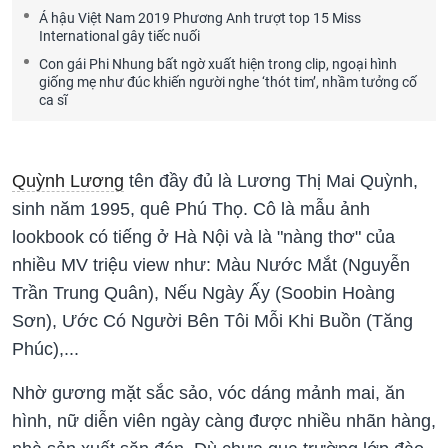
Á hậu Việt Nam 2019 Phương Anh trượt top 15 Miss
International gây tiếc nuối
Con gái Phi Nhung bất ngờ xuất hiện trong clip, ngoại hình
giống mẹ như đúc khiến người nghe ‘thót tim’, nhầm tưởng cố
ca sĩ
Quỳnh Lương
tên đầy đủ là Lương Thị Mai Quỳnh,
sinh năm 1995, quê Phú Thọ. Cô là mẫu ảnh
lookbook có tiếng ở Hà Nội và là "nàng thơ" của
nhiều MV triệu view như: Màu Nước Mắt (Nguyễn
Trần Trung Quân), Nếu Ngày Ấy (Soobin Hoàng
Sơn), Ước Có Người Bên Tôi Mỗi Khi Buồn (Tăng
Phúc),...
Nhờ gương mặt sắc sảo, vóc dáng mảnh mai, ăn
hình, nữ diễn viên ngày càng được nhiều nhãn hàng,