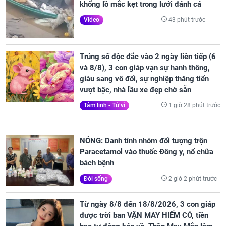
khổng lồ mắc kẹt trong lưới đánh cá
43 phút trước
Video
Trúng số độc đắc vào 2 ngày liên tiếp (6
và 8/8), 3 con giáp vạn sự hanh thông,
giàu sang vô đối, sự nghiệp thăng tiến
vượt bậc, nhà lầu xe đẹp chờ sẵn
1 giờ 28 phút trước
Tâm linh - Tử vi
NÓNG: Danh tính nhóm đối tượng trộn
Paracetamol vào thuốc Đông y, nổ chữa
bách bệnh
2 giờ 2 phút trước
Đời sống
Từ ngày 8/8 đến 18/8/2026, 3 con giáp
được trời ban VẬN MAY HIẾM CÓ, tiền