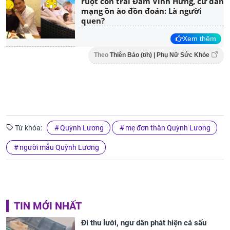
ruột con trai Đàm Vĩnh Hưng, cư dân
mạng ồn ào đồn đoán: Là người
quen?
Xem thêm
Theo
Thiên Bảo (t/h) | Phụ Nữ Sức Khỏe
Từ khóa:
Quỳnh Lương
mẹ đơn thân Quỳnh Lương
người mẫu Quỳnh Lương
TIN MỚI NHẤT
Đi thu lưới, ngư dân phát hiện cá sấu