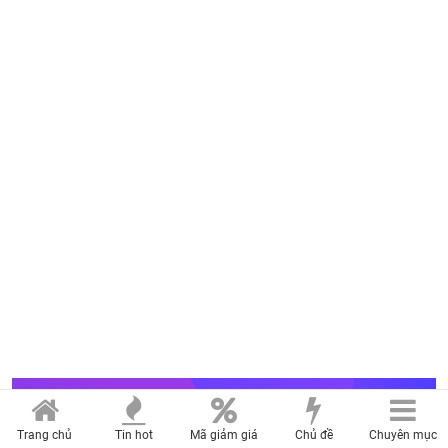
MERCURY MEDIA & ENTERTAINMENT CO., LTD
Trang chủ
Tin hot
Mã giảm giá
Chủ đề
Chuyên mục
Trụ sở: 27 đường A4, phường Bảy Hiền, thành phố Hồ Chí Minh