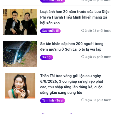
Tâm linh - Tử vi
Loạt ảnh hơn 20 năm trước của Lưu Diệc
Phi và Huỳnh Hiểu Minh khiến mạng xã
hội xôn xao
3 giờ 28 phút trước
Sao quốc tế
Sơ tán khẩn cấp hơn 200 người trong
đêm mưa lũ ở Sơn La, ô tô bị vùi lấp
3 giờ 49 phút trước
Xã hội
Thần Tài trao vàng gửi lộc sau ngày
6/8/2026, 3 con giáp sự nghiệp phất
cao, thu nhập tăng lên đáng kể, cuộc
sống giàu sang sung túc
3 giờ 58 phút trước
Tâm linh - Tử vi