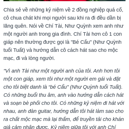
Chia sẻ về những kỷ niệm về 2 đồng nghiệp quá cố,
cô chua chát khi mọi người sau khi ra đi đều dần bị
lãng quên. Nói về Chí Tài, Như Quỳnh xem anh như
một người anh trong gia đình. Chí Tài hơn cô 1 con
giáp nên thường được gọi là "Bé Cẩu" (Như Quỳnh
tuổi Tuất) và hướng dẫn cô cách hát sao cho mộc
mạc, đi và lòng người.
"Vì anh Tài như một người anh của tôi. Anh hơn tôi
một con giáp, xem tôi như một người em gái và đặt
cho tôi biệt danh là “bé Cẩu" (Như Quỳnh tuổi Tuất).
Có những buổi thu âm, anh vào hướng dẫn cách hát
và soạn bè phối cho tôi. Có những kỷ niệm đi hát với
nhau, anh đàn guitar, hướng dẫn tôi hát làm sao cho
ra chất mộc mạc mà lại thấm, để truyền tải cho khán
giả cảm nhận được. Kỷ niệm giữa tôi với anh Chí