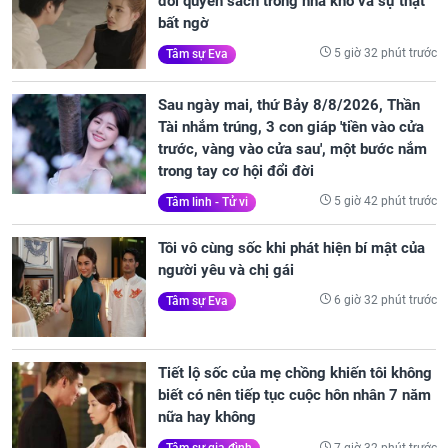
đòi quyển sách trong nhà kho và sự thật
bất ngờ
5 giờ 32 phút trước
Tâm sự Eva
Sau ngày mai, thứ Bảy 8/8/2026, Thần
Tài nhắm trúng, 3 con giáp 'tiền vào cửa
trước, vàng vào cửa sau', một bước nắm
trong tay cơ hội đổi đời
5 giờ 42 phút trước
Tâm linh - Tử vi
Tôi vô cùng sốc khi phát hiện bí mật của
người yêu và chị gái
6 giờ 32 phút trước
Tâm sự Eva
Tiết lộ sốc của mẹ chồng khiến tôi không
biết có nên tiếp tục cuộc hôn nhân 7 năm
nữa hay không
7 giờ 32 phút trước