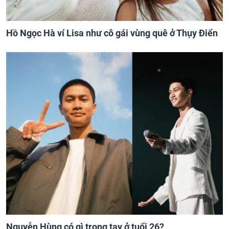
Hồ Ngọc Hà ví Lisa như cô gái vùng quê ở Thụy Điển
Nguyễn Hùng có gì trong tay ở tuổi 26?