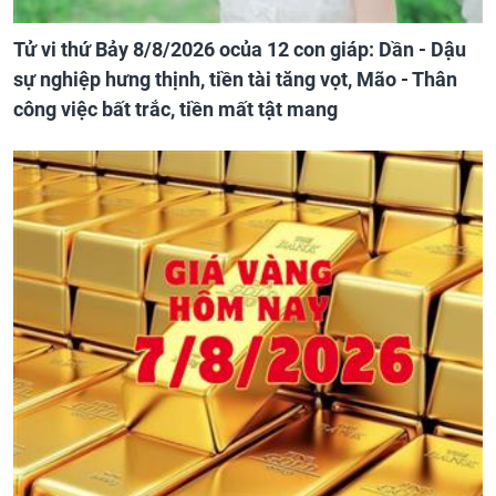
Tử vi thứ Bảy 8/8/2026 ocủa 12 con giáp: Dần - Dậu
sự nghiệp hưng thịnh, tiền tài tăng vọt, Mão - Thân
công việc bất trắc, tiền mất tật mang