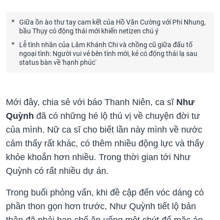
Giữa ồn ào thư tay cam kết của Hồ Văn Cường với Phi Nhung,
bầu Thụy có động thái mới khiến netizen chú ý
Lễ tình nhân của Lâm Khánh Chi và chồng cũ giữa đấu tố
ngoại tình: Người vui vẻ bên tình mới, kẻ có động thái lạ sau
status bàn về 'hạnh phúc'
Mới đây, chia sẻ với báo Thanh Niên, ca sĩ
Như
Quỳnh
đã có những hé lộ thú vị về chuyện đời tư
của mình. Nữ ca sĩ cho biết lần này mình về nước
cảm thấy rất khác, có thêm nhiều động lực và thấy
khỏe khoắn hơn nhiều. Trong thời gian tới Như
Quỳnh có rất nhiều dự án.
Trong buổi phỏng vấn, khi đề cập đến vóc dáng có
phần thon gọn hơn trước, Như Quỳnh tiết lộ bản
thân đã phải hạn chế ăn uống một chút để mặc áo