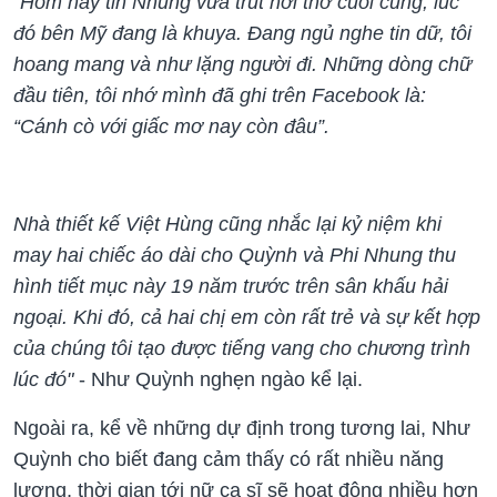
"Hôm hay tin Nhung vừa trút hơi thở cuối cùng, lúc
đó bên Mỹ đang là khuya. Đang ngủ nghe tin dữ, tôi
hoang mang và như lặng người đi. Những dòng chữ
đầu tiên, tôi nhớ mình đã ghi trên Facebook là:
“Cánh cò với giấc mơ nay còn đâu”.
Nhà thiết kế Việt Hùng cũng nhắc lại kỷ niệm khi
may hai chiếc áo dài cho Quỳnh và Phi Nhung thu
hình tiết mục này 19 năm trước trên sân khấu hải
ngoại. Khi đó, cả hai chị em còn rất trẻ và sự kết hợp
của chúng tôi tạo được tiếng vang cho chương trình
lúc đó"
- Như Quỳnh nghẹn ngào kể lại.
Ngoài ra, kể về những dự định trong tương lai, Như
Quỳnh cho biết đang cảm thấy có rất nhiều năng
lượng, thời gian tới nữ ca sĩ sẽ hoạt động nhiều hơn