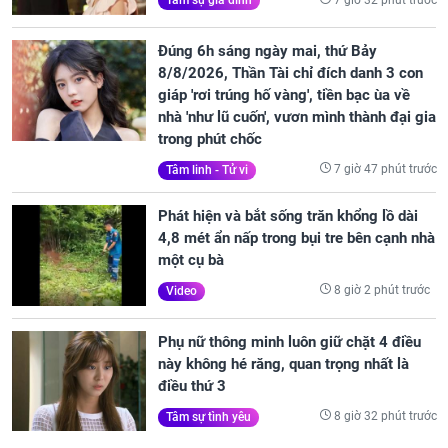
Tâm sự gia đình
Đúng 6h sáng ngày mai, thứ Bảy
8/8/2026, Thần Tài chỉ đích danh 3 con
giáp 'rơi trúng hố vàng', tiền bạc ùa về
nhà 'như lũ cuốn', vươn mình thành đại gia
trong phút chốc
7 giờ 47 phút trước
Tâm linh - Tử vi
Phát hiện và bắt sống trăn khổng lồ dài
4,8 mét ẩn nấp trong bụi tre bên cạnh nhà
một cụ bà
8 giờ 2 phút trước
Video
Phụ nữ thông minh luôn giữ chặt 4 điều
này không hé răng, quan trọng nhất là
điều thứ 3
8 giờ 32 phút trước
Tâm sự tình yêu