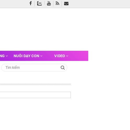
ỠNG
NUÔI DẠY CON
VIDEO