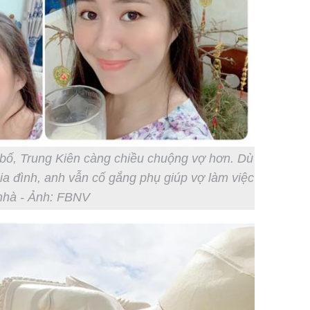
Giá vàng
ngày 8/8
vọt lên 1
đồng/lư
 bố, Trung Kiên càng chiều chuộng vợ hơn. Dù
Trong 4 
tháng 6 
gia đình, anh vẫn cố gắng phụ giúp vợ làm việc
giáp vượ
nhà - Ảnh: FBNV
Lộc, Phú
đổi mện
Hoàng, ô
ngơi đồ 