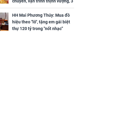
chuyển, vận trình thịnh vượng, 3
con giáp nhận phúc khí nhà trời,
tình tiền đỏ như son, vận may
HH Mai Phương Thúy: Mua đồ
hanh thông
hiệu theo "lô", tặng em gái biệt
thự 120 tỷ trong "nốt nhạc"