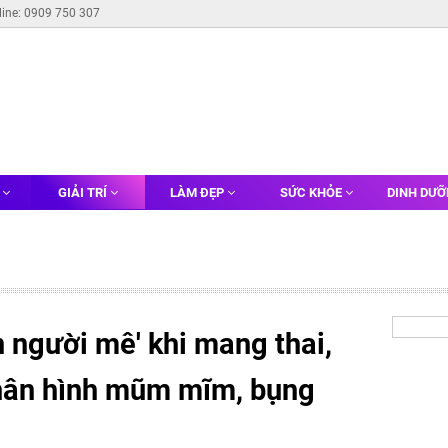
line: 0909 750 307
G
GIẢI TRÍ
LÀM ĐẸP
SỨC KHỎE
DINH DƯ
 người mê' khi mang thai,
hân hình mũm mĩm, bụng