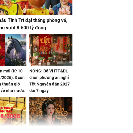
âu Tinh Trì đại thắng phòng vé,
hu vượt 8.600 tỷ đồng
ần mới (từ 10
NÓNG: Bộ VHTT&DL
/2026), 3 con
chọn phương án nghỉ
 thuận gió
Tết Nguyên đán 2027
n về như nước,
dài 7 ngày
 dư dả, Phú
 Hoa, vận
ai sáng