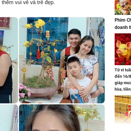
thêm vui vẻ và trẻ đẹp.
Phim Ch
doanh t
Tử vi tu
đến 16/8
giáp mưa
hòa, tiề
bạc vàng
Quý Vinh
trình kh