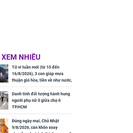
 XEM NHIỀU
Tử vi tuần mới (từ 10 đến
16/8/2026), 3 con giáp mưa
thuận gió hòa, tiền về như nước,
bạc vàng dư dả, Phú Quý Vinh
Hoa, vận trình khai sáng
Danh tính đối tượng hành hung
người phụ nữ ở giữa chợ ở
TP.HCM
Đúng ngày mai, Chủ Nhật
9/8/2026, càn khôn xoay