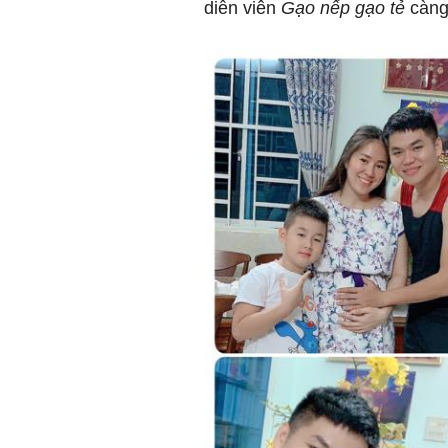
diễn viên
Gạo nếp gạo tẻ
càng 