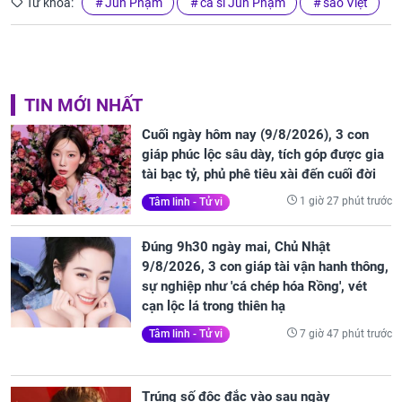
Từ khóa:
Jun Phạm
ca sĩ Jun Phạm
sao Việt
TIN MỚI NHẤT
Cuối ngày hôm nay (9/8/2026), 3 con
giáp phúc lộc sâu dày, tích góp được gia
tài bạc tỷ, phủ phê tiêu xài đến cuối đời
1 giờ 27 phút trước
Tâm linh - Tử vi
Đúng 9h30 ngày mai, Chủ Nhật
9/8/2026, 3 con giáp tài vận hanh thông,
sự nghiệp như 'cá chép hóa Rồng', vét
cạn lộc lá trong thiên hạ
7 giờ 47 phút trước
Tâm linh - Tử vi
Trúng số độc đắc vào sau ngày