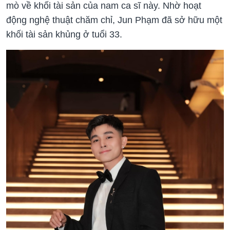
mò về khối tài sản của nam ca sĩ này. Nhờ hoạt
động nghệ thuật chăm chỉ, Jun Phạm đã sở hữu một
khối tài sản khủng ở tuổi 33.