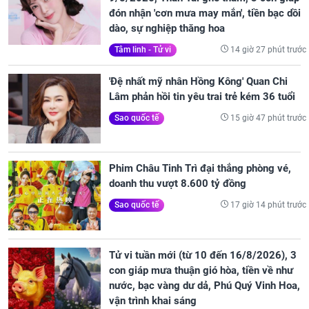
đón nhận 'cơn mưa may mắn', tiền bạc dồi
dào, sự nghiệp thăng hoa
14 giờ 27 phút trước
Tâm linh - Tử vi
'Đệ nhất mỹ nhân Hồng Kông' Quan Chi
Lâm phản hồi tin yêu trai trẻ kém 36 tuổi
15 giờ 47 phút trước
Sao quốc tế
Phim Châu Tinh Trì đại thắng phòng vé,
doanh thu vượt 8.600 tỷ đồng
17 giờ 14 phút trước
Sao quốc tế
Tử vi tuần mới (từ 10 đến 16/8/2026), 3
con giáp mưa thuận gió hòa, tiền về như
nước, bạc vàng dư dả, Phú Quý Vinh Hoa,
vận trình khai sáng