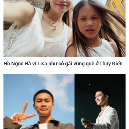
Hồ Ngọc Hà ví Lisa như cô gái vùng quê ở Thụy Điển