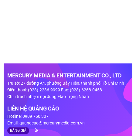
MERCURY MEDIA & ENTERTAINMENT CO., LTD
Trụ sở: 27 đường A4, phường Bảy Hiền, thành phố Hồ Chí Minh
Điện thoại: (028)-2236.9999 Fax: (028)-6268.0458
Chịu trách nhiệm nội dung: Đào Trọng Nhân
LIÊN HỆ QUẢNG CÁO
Hotline: 0909 750 307
Email:
quangcao@mercurymedia.com.vn
BẢNG GIÁ