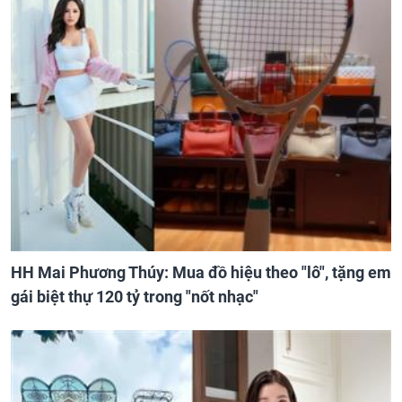
HH Mai Phương Thúy: Mua đồ hiệu theo "lô", tặng em
gái biệt thự 120 tỷ trong "nốt nhạc"