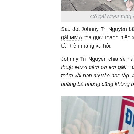
Cô gái MMA tung đ
Sau đó,
Johnny Trí Nguyễn
bấ
gái MMA
"hạ gục" thanh niên 
tán trên mạng xã hội.
Johnny Trí Nguyễn chia sẻ hà
thuật MMA cảm ơn em gái. Từ
thêm vài bạn nữ vào học tập. 
quảng bá nhưng cũng không bằ