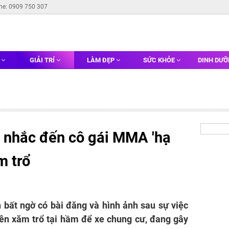
ine: 0909 750 307
G
GIẢI TRÍ
LÀM ĐẸP
SỨC KHỎE
DINH DƯ
 nhắc đến cô gái MMA 'hạ
m trổ
 bất ngờ có bài đăng và hình ảnh sau sự việc
ên xăm trổ tại hầm để xe chung cư, đang gây