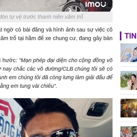
òn tự vệ trước thanh niên xăm trổ
t ngờ có bài đăng và hình ảnh sau sự việc
cô
TIN
xăm trổ tại hầm để xe chung cư, đang gây bàn
i hước:
"Mạn phép đại diện cho cộng đồng võ
 nay chắc các võ đường/CLB chúng tôi sẽ có
Anh em chúng tôi đã còng lưng làm giải đấu để
ng em tung vài chiêu".