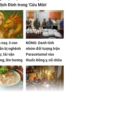
ịch Đình trong 'Cửu Môn'
nay, 3 con
NÓNG: Danh tính
ẩn bị nghênh
nhóm đối tượng trộn
, tài vận
Paracetamol vào
ng, lên hương
thuốc Đông y, nổ chữa
g hóa Phượng,
bách bệnh
 may mắn về
ức khỏe và
Cháy nhà 2 tầng ở
 dụng đúng
TPHCM, cha và con
 hạt bình dân
trai 12 tuổi tử vong
thương tâm