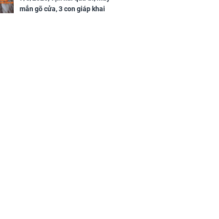
mắn gõ cửa, 3 con giáp khai
thông vận mệnh, tiền nhiều vô
kể, phước lộc đầy nhà, trúng số
độc đắc