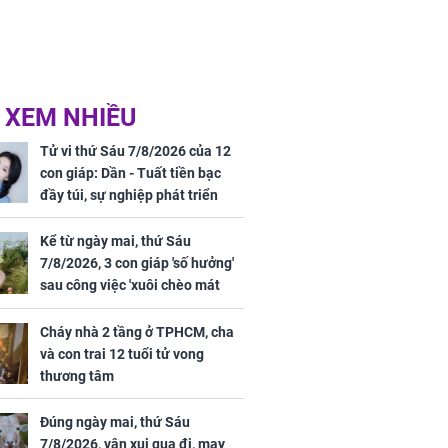
 XEM NHIỀU
Tử vi thứ Sáu 7/8/2026 của 12
con giáp: Dần - Tuất tiền bạc
đầy túi, sự nghiệp phát triển
hưng thịnh, Mão - Thân tài lộc
ảm đạm, mọi sự khó thành công
Kể từ ngày mai, thứ Sáu
mỹ mãn
7/8/2026, 3 con giáp 'số hưởng'
sau công việc 'xuôi chèo mát
mái', tiền tài 'thu về như nước',
tình duyên viên mãn
Cháy nhà 2 tầng ở TPHCM, cha
và con trai 12 tuổi tử vong
thương tâm
Đúng ngày mai, thứ Sáu
7/8/2026, vận xui qua đi, may