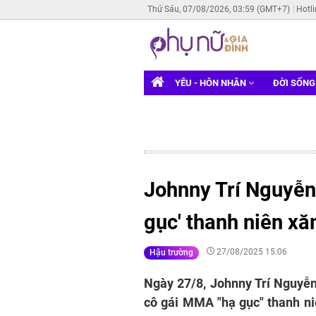
Thứ Sáu, 07/08/2026, 03:59 (GMT+7)
Hotl
YÊU - HÔN NHÂN
ĐỜI SỐN
Johnny Trí Nguyễn
gục' thanh niên xă
27/08/2025 15:06
Hậu trường
Ngày 27/8, Johnny Trí Nguyễn
cô gái MMA "hạ gục" thanh ni