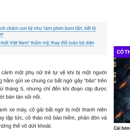
ch chăm con kỹ như 'làm phim bom tấn', tiết lộ
on
nhất Việt Nam" thẩm mỹ, thay đổi toàn bộ diện
CÓ T
i cảnh một phụ nữ trẻ tự vệ khi bị một người
g hầm gửi xe chung cư bất ngờ gây “bão” trên
từ tháng 5, nhưng chỉ đến khi đoạn clip được
i bàn tán sôi nổi.
ạnh xe máy, cô gái bất ngờ bị một thanh niên
Ngay lập tức, cô tháo mũ bảo hiểm, phản đòn và
ững thế võ dứt khoát.
Cái bón