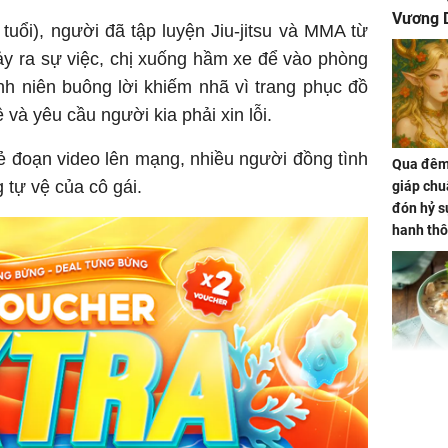
Vương D
 tuổi), người đã tập luyện Jiu-jitsu và MMA từ
ảy ra sự việc, chị xuống hầm xe để vào phòng
anh niên buông lời khiếm nhã vì trang phục đồ
 và yêu cầu người kia phải xin lỗi.
ẻ đoạn video lên mạng, nhiều người đồng tình
Qua đêm 
 tự vệ của cô gái.
giáp chu
đón hỷ sự
hanh thô
hóa Rồn
gom hết
nhà
Giá trị s
cách sử
của loại