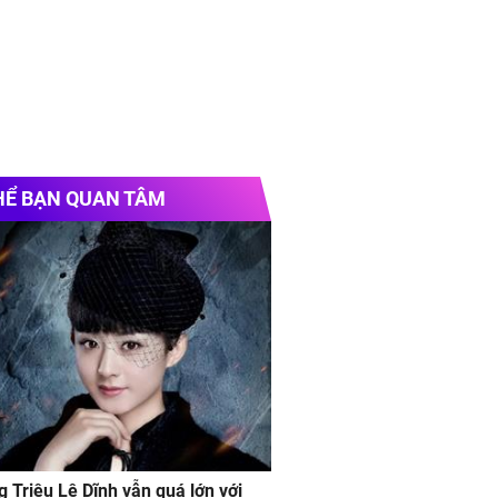
HỂ BẠN QUAN TÂM
g Triệu Lệ Dĩnh vẫn quá lớn với