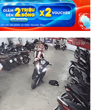
Chân du
viên Hoa
ứng ngượ
nghèo