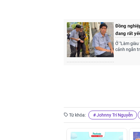
Đồng nghiệp
đang rất yế
Ở "Làm giàu
cảnh ngắn t
Từ khóa:
Johnny Trí Nguyễn