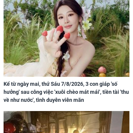
Kể từ ngày mai, thứ Sáu 7/8/2026, 3 con giáp 'số
hưởng' sau công việc 'xuôi chèo mát mái', tiền tài 'thu
về như nước', tình duyên viên mãn