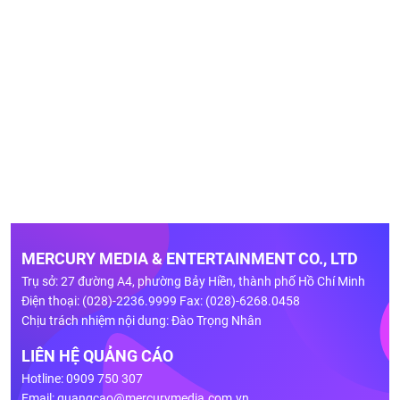
MERCURY MEDIA & ENTERTAINMENT CO., LTD
Trụ sở: 27 đường A4, phường Bảy Hiền, thành phố Hồ Chí Minh
Điện thoại: (028)-2236.9999 Fax: (028)-6268.0458
Chịu trách nhiệm nội dung: Đào Trọng Nhân
LIÊN HỆ QUẢNG CÁO
Hotline: 0909 750 307
Email:
quangcao@mercurymedia.com.vn