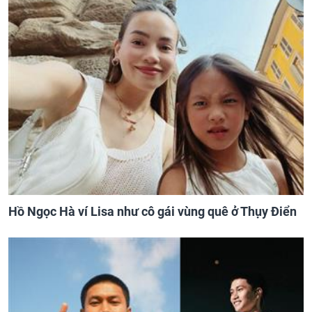
Hồ Ngọc Hà ví Lisa như cô gái vùng quê ở Thụy Điển