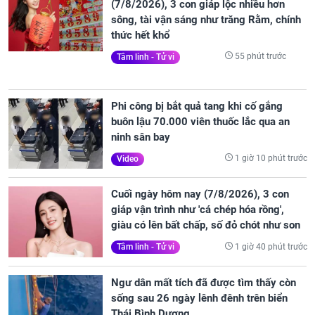
(7/8/2026), 3 con giáp lộc nhiều hơn
sông, tài vận sáng như trăng Rằm, chính
thức hết khổ
55 phút trước
Tâm linh - Tử vi
Phi công bị bắt quả tang khi cố gắng
buôn lậu 70.000 viên thuốc lắc qua an
ninh sân bay
1 giờ 10 phút trước
Video
Cuối ngày hôm nay (7/8/2026), 3 con
giáp vận trình như 'cá chép hóa rồng',
giàu có lên bất chấp, số đỏ chót như son
1 giờ 40 phút trước
Tâm linh - Tử vi
Ngư dân mất tích đã được tìm thấy còn
sống sau 26 ngày lênh đênh trên biển
Thái Bình Dương