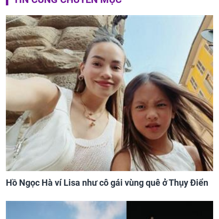
Hồ Ngọc Hà ví Lisa như cô gái vùng quê ở Thụy Điển