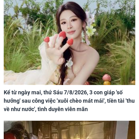
Kể từ ngày mai, thứ Sáu 7/8/2026, 3 con giáp 'số
hưởng' sau công việc 'xuôi chèo mát mái', tiền tài 'thu
về như nước', tình duyên viên mãn