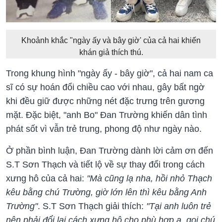
Khoảnh khắc "ngày ấy và bây giờ' của cả hai khiến
khán giả thích thú.
Trong khung hình "ngày ấy - bây giờ", cả hai nam ca
sĩ có sự hoán đổi chiều cao với nhau, gây bất ngờ
khi đều giữ được những nét đặc trưng trên gương
mặt. Đặc biệt, "anh Bo" Đan Trường khiến dân tình
phát sốt vì vẫn trẻ trung, phong độ như ngày nào.
Ở phần bình luận, Đan Trường dành lời cảm ơn đến
S.T Sơn Thạch và tiết lộ về sự thay đổi trong cách
xưng hô của cả hai:
"Mà cũng lạ nha, hồi nhỏ Thạch
kêu bằng chú Trường, giờ lớn lên thì kêu bằng Anh
Trường"
. S.T Sơn Thạch giải thích:
"Tại anh luôn trẻ
nên phải đổi lại cách xưng hô cho phù hợp ạ, gọi chú