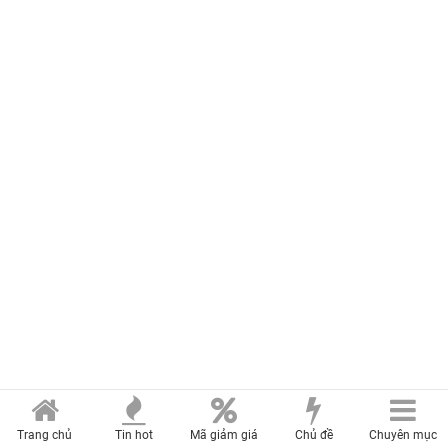
Trang chủ
Tin hot
Mã giảm giá
Chủ đề
Chuyên mục