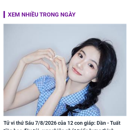
XEM NHIỀU TRONG NGÀY
Tử vi thứ Sáu 7/8/2026 của 12 con giáp: Dần - Tuất