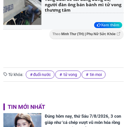
người đàn ông bán bánh mì tử vong
thương tâm
Xem thêm
Theo
Minh Thư (TH) | Phụ Nữ Sức Khỏe
Từ khóa:
đuối nước
tử vong
tin moi
TIN MỚI NHẤT
Đúng hôm nay, thứ Sáu 7/8/2026, 3 con
giáp như 'cá chép vượt vũ môn hóa rồng