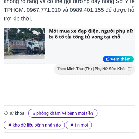
không rõ ràng và có thể gọi đường dây nóng Sở Y tế
TPHCM: 0967.771.010 và 0989.401.155 để được hỗ
trợ kịp thời.
Mới mua xe đạp điện, người phụ nữ
bị ô tô tải tông tử vong tại chỗ
Xem thêm
Theo
Minh Thư (TH) | Phụ Nữ Sức Khỏe
Từ khóa:
phòng khám 'vẽ bệnh moi tiền'
kho dữ liệu bệnh nhân ảo
tin moi