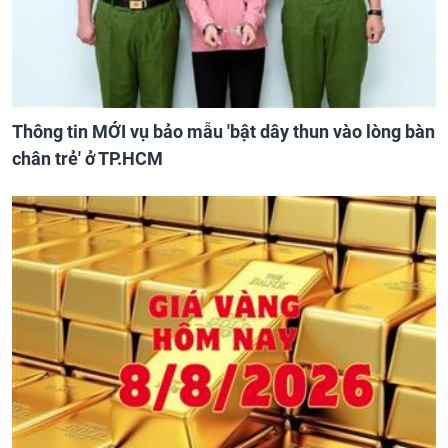
Thông tin MỚI vụ bảo mẫu 'bật dây thun vào lòng bàn
chân trẻ' ở TP.HCM