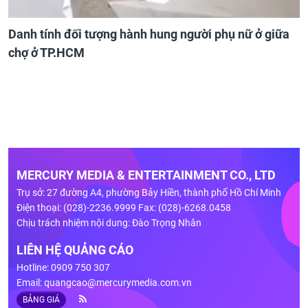
Danh tính đối tượng hành hung người phụ nữ ở giữa
chợ ở TP.HCM
MERCURY MEDIA & ENTERTAINMENT CO., LTD
Trụ sở: 27 đường A4, phường Bảy Hiền, thành phố Hồ Chí Minh
Điện thoại: (028)-2236.9999 Fax: (028)-6268.0458
Chịu trách nhiệm nội dung: Đào Trọng Nhân
LIÊN HỆ QUẢNG CÁO
Hotline: 0909 750 307
Email:
quangcao@mercurymedia.com.vn
BẢNG GIÁ