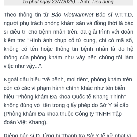
15 phút ngày 22/7/2025).
- Ảnh:
Tiêu dùng
Theo thông tin từ
Báo VietNamNet
Bác sĩ V.T.T.D,
người phụ trách phòng khám sản và đồng thời là bác
sĩ điều trị cho bệnh nhân trên, đã giải trình với đoàn
kiểm tra: "Hình ảnh chụp cổ tử cung, chỉ có mã số,
không có tên hoặc thông tin bệnh nhân là do hệ
thống của phòng khám như vậy nên chúng tôi làm
việc như vậy...".
Ngoài dấu hiệu "vẽ bệnh, moi tiền", phòng khám trên
còn có các vi phạm hành chính khác như tên biển
hiệu "Phòng khám Đa khoa Quốc tế Khang Thịnh"
không đúng với tên trong giấy phép do Sở Y tế cấp
(Phòng khám Đa khoa thuộc Công ty TNHH Tập
đoàn Việt Khang).
Riêng bác sĩ D. từng bị Thanh tra Sở Y tế xử phạt vi