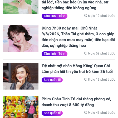
tài lộc', tiền bạc kéo ùn ùn vào nhà, sự
nghiệp thăng tiến không ngừng
6 giờ 19 phút trước
Tâm linh - Tử vi
Đúng 7h30 ngày mai, Chủ Nhật
9/8/2026, Thần Tài ghé thăm, 3 con giáp
đón nhận 'cơn mưa may mắn', tiền bạc dồi
dào, sự nghiệp thăng hoa
6 giờ 59 phút trước
Tâm linh - Tử vi
'Đệ nhất mỹ nhân Hồng Kông' Quan Chi
Lâm phản hồi tin yêu trai trẻ kém 36 tuổi
8 giờ 19 phút trước
Sao quốc tế
Phim Châu Tinh Trì đại thắng phòng vé,
doanh thu vượt 8.600 tỷ đồng
9 giờ 46 phút trước
Sao quốc tế