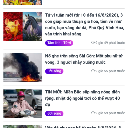
Tử vi tuần mới (từ 10 đến 16/8/2026), 3
con giáp mưa thuận gió hòa, tiền về như
nước, bạc vàng dư dả, Phú Quý Vinh Hoa,
vận trình khai sáng
9 giờ 49 phút trước
Tâm linh - Tử vi
Nổ ghe trên sông Sài Gòn: Một phụ nữ tử
vong, 3 người nhảy xuống nước
9 giờ 55 phút trước
Đời sống
TIN MỚI: Miền Bắc sắp nắng nóng diện
rộng, nhiệt độ ngoài trời có thể vượt 40
độ
9 giờ 59 phút trước
Đời sống
Vận đỏ như son kể từ ngày 8/8/2026, 3