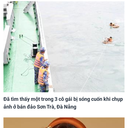
Đã tìm thấy một trong 3 cô gái bị sóng cuốn khi chụp
ảnh ở bán đảo Sơn Trà, Đà Nẵng