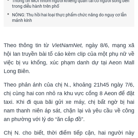
Thông tin MỚI nhóm người khiêng quan tài có người sống bên
trong diễu hành trên phố
NÓNG: Thu hồi hai loại thực phẩm chức năng do nguy cơ lẫn
mảnh kính
Theo thông tin từ
VietNamNet,
ngày 8/6, mạng xã
hội lan truyền bài tố cáo kèm clip của một phụ nữ về
việc bị vu khống, xúc phạm danh dự tại Aeon Mall
Long Biên.
Theo phản ánh của chị N., khoảng 21h45 ngày 7/6,
chị cùng hai con nhỏ ra khu vực cổng 8 Aeon để đặt
taxi. Khi đi qua bãi gửi xe máy, chị bất ngờ bị hai
nam thanh niên áp sát, chặn lại và yêu cầu về công
an phường với lý do “ăn cắp đồ”.
Chị N. cho biết, thời điểm tiếp cận, hai người này