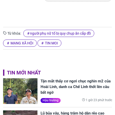
Từ khóa:
người phụ nữ tố bị quy chụp ăn cắp đồ
MẠNG XÃ HỘI
TIN MOI
TIN MỚI NHẤT
Tận mắt thấy cơ ngơi chục nghìn m2 của
Hoài Linh, danh ca Chế Linh thốt lên câu
bất ngờ
1 giờ 23 phút trước
Hậu trường
Lũ bủa vây, hàng trăm hộ dân rẻo cao