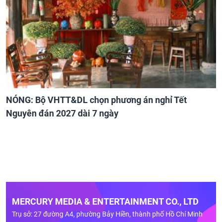
NÓNG: Bộ VHTT&DL chọn phương án nghỉ Tết
Nguyên đán 2027 dài 7 ngày
MERCURY MEDIA & ENTERTAINMENT CO., LTD
Trụ sở: 27 đường A4, phường Bảy Hiền, thành phố Hồ Chí Minh