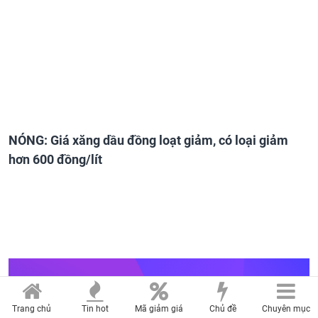
NÓNG: Giá xăng dầu đồng loạt giảm, có loại giảm
hơn 600 đồng/lít
MERCURY MEDIA & ENTERTAINMENT CO., LTD
Trụ sở: 27 đường A4, phường Bảy Hiền, thành phố Hồ Chí Minh
Trang chủ
Tin hot
Mã giảm giá
Chủ đề
Chuyên mục