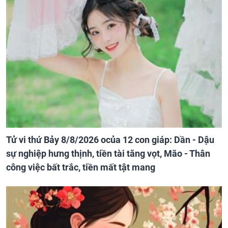
Tử vi thứ Bảy 8/8/2026 ocủa 12 con giáp: Dần - Dậu
sự nghiệp hưng thịnh, tiền tài tăng vọt, Mão - Thân
công việc bất trắc, tiền mất tật mang