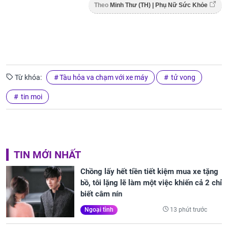
Theo
Minh Thư (TH) | Phụ Nữ Sức Khỏe
Từ khóa:
Tàu hỏa va chạm với xe máy
tử vong
tin moi
TIN MỚI NHẤT
Chồng lấy hết tiền tiết kiệm mua xe tặng
bồ, tôi lặng lẽ làm một việc khiến cả 2 chỉ
biết câm nín
13 phút trước
Ngoại tình