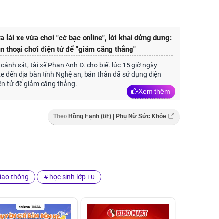
a lái xe vừa chơi "cờ bạc online", lời khai dửng dưng:
n thoại chơi điện tử để "giảm căng thẳng"
 cảnh sát, tài xế Phan Anh Đ. cho biết lúc 15 giờ ngày
i xe đến địa bàn tỉnh Nghệ an, bản thân đã sử dụng điện
iện tử để giảm căng thẳng.
Xem thêm
Theo
Hồng Hạnh (t/h) | Phụ Nữ Sức Khỏe
giao thông
học sinh lớp 10