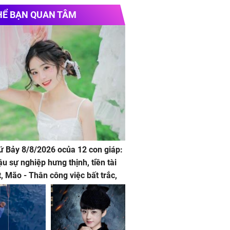
torbike tour
HỂ BẠN QUAN TÂM
ng phục học sinh mầm non
đẹp
hứ Bảy 8/8/2026 ocủa 12 con giáp:
ậu sự nghiệp hưng thịnh, tiền tài
t, Mão - Thân công việc bất trắc,
t tật mang