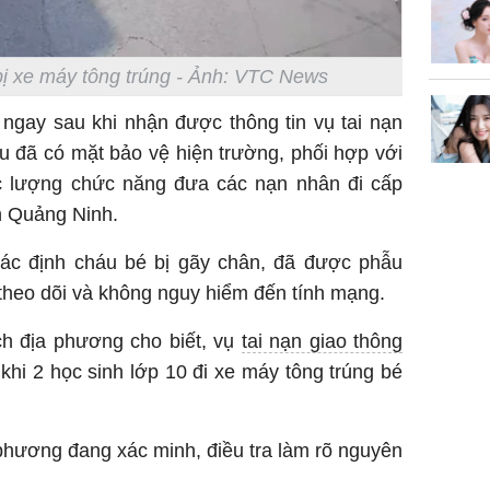
không đ
Châu Tin
Nhiệt Ba
bị xe máy tông trúng - Ảnh: VTC News
phim?
, ngay sau khi nhận được thông tin vụ tai nạn
 đã có mặt bảo vệ hiện trường, phối hợp với
c lượng chức năng đưa các nạn nhân đi cấp
h Quảng Ninh.
ác định cháu bé bị gãy chân, đã được phẫu
ị, theo dõi và không nguy hiểm đến tính mạng.
ch địa phương cho biết, vụ
tai nạn giao thông
 khi 2 học sinh lớp 10 đi xe máy tông trúng bé
phương đang xác minh, điều tra làm rõ nguyên