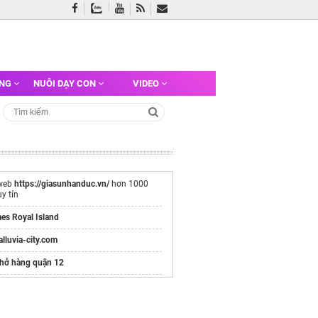
ỠNG
NUÔI DẠY CON
VIDEO
web
https://giasunhanduc.vn/
hơn 1000
uy tín
es Royal Island
/alluvia-city.com
chở hàng quận 12
e chính thức
Vinhomes Hải Vân Bay
Chủ