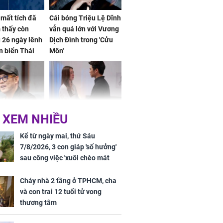
mất tích đã
Cái bóng Triệu Lệ Dĩnh
 thấy còn
vẫn quá lớn với Vương
 26 ngày lênh
Dịch Đình trong 'Cửu
n biển Thái
Môn'
ơng
 XEM NHIỀU
iệt lên tiếng
Cô gái bị ép đi xem
ồn thay tim,
mắt, nhưng vừa thấy
Kể từ ngày mai, thứ Sáu
hứng minh sức
đối tượng mai mối thì
7/8/2026, 3 con giáp 'số hưởng'
đỏ mặt ‘đứng hình’
sau công việc 'xuôi chèo mát
mái', tiền tài 'thu về như nước',
tình duyên viên mãn
Cháy nhà 2 tầng ở TPHCM, cha
và con trai 12 tuổi tử vong
thương tâm
rương Tiểu Phỉ