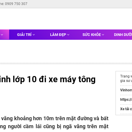
ine: 0909 750 307
G
GIẢI TRÍ
LÀM ĐẸP
SỨC KHỎE
DINH DƯ
nh lớp 10 đi xe máy tông
Trang 
gia sư 
Vinhom
https:/
Xe tải 
ái văng khoảng hơn 10m trên mặt đường và bất
Websit
Đầu Tư
ùng người cầm lái cũng bị ngã văng trên mặt