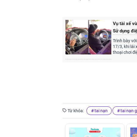
Vụ tài xế vừ
Sử dụng điệ
Trình bày với
17/3, khi lá
thoại chơi đ
Từ khóa:
tai nạn
tai nạn 