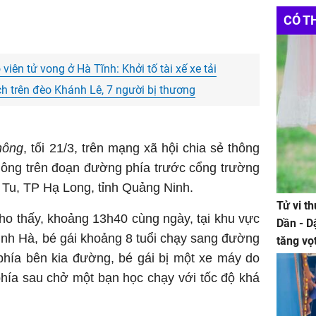
Sapa mo
CÓ T
Mẫu
đồ
viên tử vong ở Hà Tĩnh: Khởi tố tài xế xe tải
ch trên đèo Khánh Lê, 7 người bị thương
hông
, tối 21/3, trên mạng xã hội chia sẻ thông
hông trên đoạn đường phía trước cổng trường
Tu, TP Hạ Long, tỉnh Quảng Ninh.
Tử vi t
ho thấy, khoảng 13h40 cùng ngày, tại khu vực
Dần - D
inh Hà, bé gái khoảng 8 tuổi chạy sang đường
tăng vọ
phía bên kia đường, bé gái bị một xe máy do
tiền mấ
phía sau chở một bạn học chạy với tốc độ khá