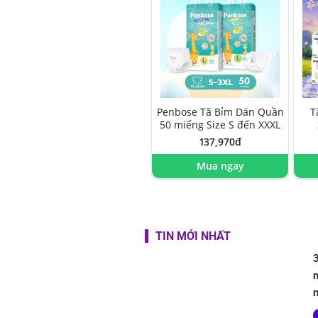
Penbose Tã Bỉm Dán Quần
T
50 miếng Size S đến XXXL
137,970đ
Mua ngay
TIN MỚI NHẤT
3
m