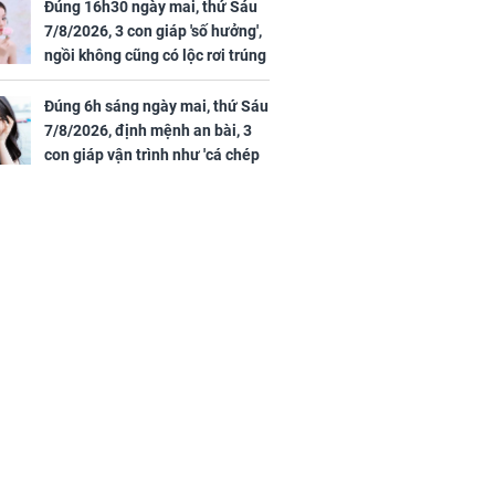
Đúng 16h30 ngày mai, thứ Sáu
ồng hành cùng
7/8/2026, 3 con giáp 'số hưởng',
h Trì, Địch Lệ
ngồi không cũng có lộc rơi trúng
 quảng bá
đầu, vừa tránh được họa vừa có
tiền vàng
Đúng 6h sáng ngày mai, thứ Sáu
7/8/2026, định mệnh an bài, 3
con giáp vận trình như 'cá chép
hóa rồng', giàu có lên bất chấp,
số đỏ chót như son