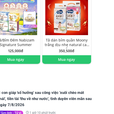
ã/Bỉm Đêm Nabizam
Tã dán bỉm quần Moony
Signature Summer
trắng dịu nhẹ natural cao
cấp
125,000đ
350,500đ
Mua ngay
Mua ngay
 con giáp 'số hưởng' sau công việc 'xuôi chèo mát
ái', tiền tài 'thu về như nước', tình duyên viên mãn sau
ngày 7/8/2026
1 giờ 10 phút trước
Tâm linh - Tử vi