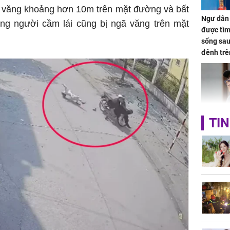
ái văng khoảng hơn 10m trên mặt đường và bất
Ngư dân 
ùng người cầm lái cũng bị ngã văng trên mặt
được tìm
sống sau
đênh trê
Bình Dư
TIN
Lý Liên K
sau tin đ
cởi áo c
khỏe
Vì sao T