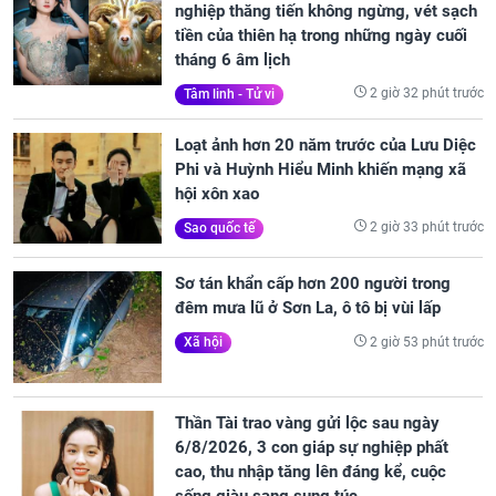
nghiệp thăng tiến không ngừng, vét sạch
tiền của thiên hạ trong những ngày cuối
tháng 6 âm lịch
2 giờ 32 phút trước
Tâm linh - Tử vi
Loạt ảnh hơn 20 năm trước của Lưu Diệc
Phi và Huỳnh Hiểu Minh khiến mạng xã
hội xôn xao
2 giờ 33 phút trước
Sao quốc tế
Sơ tán khẩn cấp hơn 200 người trong
đêm mưa lũ ở Sơn La, ô tô bị vùi lấp
2 giờ 53 phút trước
Xã hội
Thần Tài trao vàng gửi lộc sau ngày
6/8/2026, 3 con giáp sự nghiệp phất
cao, thu nhập tăng lên đáng kể, cuộc