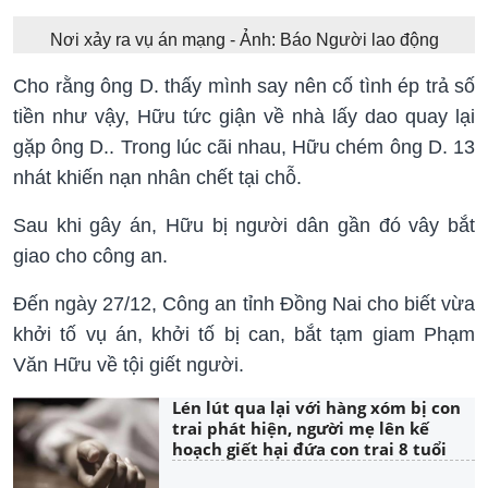
Nơi xảy ra vụ án mạng - Ảnh: Báo Người lao động
Cho rằng ông D. thấy mình say nên cố tình ép trả số
tiền như vậy, Hữu tức giận về nhà lấy dao quay lại
gặp ông D.. Trong lúc cãi nhau, Hữu chém ông D. 13
nhát khiến nạn nhân chết tại chỗ.
Sau khi gây án, Hữu bị người dân gần đó vây bắt
giao cho công an.
Đến ngày 27/12, Công an tỉnh Đồng Nai cho biết vừa
khởi tố vụ án, khởi tố bị can, bắt tạm giam Phạm
Văn Hữu về tội giết người.
Lén lút qua lại với hàng xóm bị con
trai phát hiện, người mẹ lên kế
hoạch giết hại đứa con trai 8 tuổi