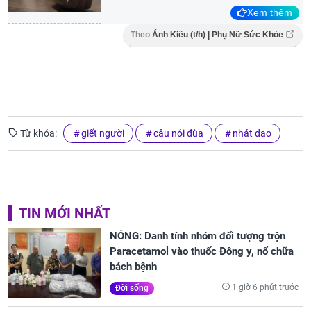
Xem thêm
Theo
Ánh Kiều (t/h) | Phụ Nữ Sức Khỏe
Từ khóa:
giết người
câu nói đùa
nhát dao
TIN MỚI NHẤT
NÓNG: Danh tính nhóm đối tượng trộn
Paracetamol vào thuốc Đông y, nổ chữa
bách bệnh
1 giờ 6 phút trước
Đời sống