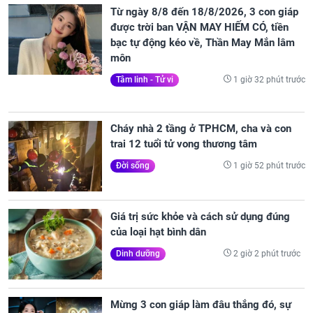
Từ ngày 8/8 đến 18/8/2026, 3 con giáp
được trời ban VẬN MAY HIẾM CÓ, tiền
bạc tự động kéo về, Thần May Mắn lâm
môn
1 giờ 32 phút trước
Tâm linh - Tử vi
Cháy nhà 2 tầng ở TPHCM, cha và con
trai 12 tuổi tử vong thương tâm
1 giờ 52 phút trước
Đời sống
Giá trị sức khỏe và cách sử dụng đúng
của loại hạt bình dân
2 giờ 2 phút trước
Dinh dưỡng
Mừng 3 con giáp làm đâu thắng đó, sự