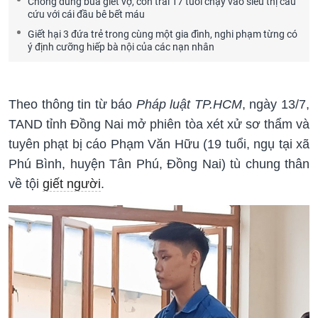
Chồng dùng búa giết vợ, con trai 17 tuổi chạy vào siêu thị cầu
cứu với cái đầu bê bết máu
Giết hại 3 đứa trẻ trong cùng một gia đình, nghi phạm từng có
ý định cưỡng hiếp bà nội của các nạn nhân
Theo thông tin từ báo
Pháp luật TP.HCM
, ngày 13/7,
TAND tỉnh Đồng Nai mở phiên tòa xét xử sơ thẩm và
tuyên phạt bị cáo Phạm Văn Hữu (19 tuổi, ngụ tại xã
Phú Bình, huyện Tân Phú, Đồng Nai) tù chung thân
về tội
giết người
.