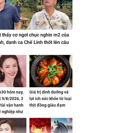
 thấy cơ ngơi chục nghìn m2 của
nh, danh ca Chế Linh thốt lên câu
h30 hôm nay,
Giá trị dinh dưỡng và
 9/8/2026, 3
lợi ích sức khỏe từ loại
 tài vận hanh
thịt đồng giàu đạm
ự nghiệp như
hóa Rồng', vét
á trong thiên