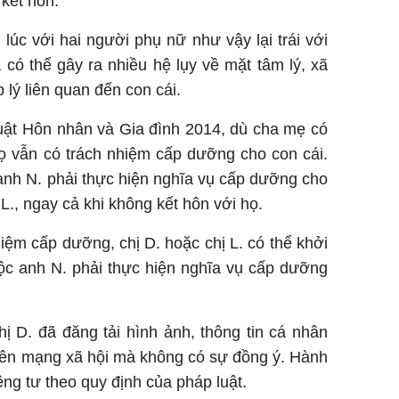
kết hôn.
lúc với hai người phụ nữ như vậy lại trái với
có thể gây ra nhiều hệ lụy về mặt tâm lý, xã
lý liên quan đến con cái.
uật Hôn nhân và Gia đình 2014, dù cha mẹ có
ọ vẫn có trách nhiệm cấp dưỡng cho con cái.
anh N. phải thực hiện nghĩa vụ cấp dưỡng cho
 L., ngay cả khi không kết hôn với họ.
hiệm cấp dưỡng, chị D. hoặc chị L. có thể khởi
ộc anh N. phải thực hiện nghĩa vụ cấp dưỡng
chị D. đã đăng tải hình ảnh, thông tin cá nhân
h lên mạng xã hội mà không có sự đồng ý. Hành
êng tư theo quy định của pháp luật.