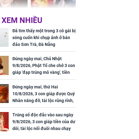
 XEM NHIỀU
 mỹ nhân Hồng
Tử vi tuần mới (từ 10
uan Chi Lâm
đến 16/8/2026), 3 con
Đã tìm thấy một trong 3 cô gái bị
tin yêu trai
giáp mưa thuận gió
sóng cuốn khi chụp ảnh ở bán
36 tuổi
hòa, tiền về như nước,
đảo Sơn Trà, Đà Nẵng
bạc vàng dư dả, Phú
Quý Vinh Hoa, vận
Đúng ngày mai, Chủ Nhật
trình khai sáng
9/8/2026, Phật Tổ che chở 3 con
giáp 'đạp trúng mỏ vàng', tiền
u Tinh Trì
bạc nhiều như lá sung, sự
g phòng vé,
nghiệp vượng phát
Đúng ngày mai, thứ Hai
u vượt 8.600
10/8/2026, 3 con giáp được Quý
Nhân nâng đỡ, tài lộc rủng rỉnh,
yên tâm hưởng vinh hoa Phú
Quý
Trúng số độc đắc vào sau ngày
9/8/2026, 3 con giáp tiền của dư
dôi, tài lộc nối đuôi nhau chạy
vào nhà, sự nghiệp phất lên