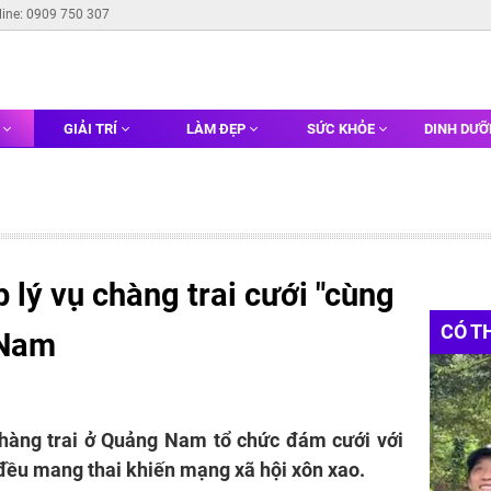
line: 0909 750 307
G
GIẢI TRÍ
LÀM ĐẸP
SỨC KHỎE
DINH DƯ
lý vụ chàng trai cưới "cùng
CÓ T
 Nam
chàng trai ở Quảng Nam tổ chức đám cưới với
 đều mang thai khiến mạng xã hội xôn xao.