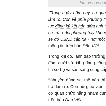
làm xôn xao t
"Trong ngày hôm nay, cơ qua
làm rõ. Còn về phía phường th
tục
đăng ký kết hôn
giữa anh N
cư trú ở địa phương hay không
sẽ do UBND cấp xã - nơi một 
thông tin trên báo
Dân Việt.
Trong khi đó, lãnh đạo trường
đám cưới với Nh.) đang công
tin sơ bộ và sẵn sàng cung cấ
"Chuyện đúng sai thế nào th
tra, làm rõ. Còn nữ giáo viên
cơ quan chức năng nhằm cung 
trên báo
Dân Việt.