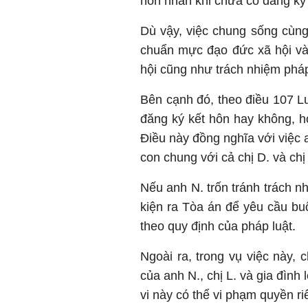
hôn nhân khi chưa có đăng ký 
Dù vậy, việc chung sống cùng 
chuẩn mực đạo đức xã hội và 
hội cũng như trách nhiệm pháp 
Bên cạnh đó, theo điều 107 L
đăng ký kết hôn hay không, h
Điều này đồng nghĩa với việc 
con chung với cả chị D. và chị
Nếu anh N. trốn tránh trách n
kiện ra Tòa án để yêu cầu bu
theo quy định của pháp luật.
Ngoài ra, trong vụ việc này, 
của anh N., chị L. và gia đìn
vi này có thể vi phạm quyền ri