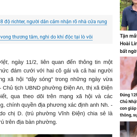
 độ richter, người dân cảm nhận rõ nhà cửa rung
Tận mắt
ong thương tâm, nghi do khí độc tại lò vôi
Hoài Li
bất ngờ
iệt
, ngày 11/2, liên quan đến thông tin một
hức đám cưới với hai cô gái và cả hai người
ng xã hội "dậy sóng" trong những ngày vừa
 Chủ tịch UBND phường Điện An, thị xã Điện
Đúng 12
ết, qua theo dõi trên mạng xã hội và các
Chủ Nhật
ng, chính quyền địa phương xác định anh Nh. -
con giáp
do chị D. (trú phường Vĩnh Điện) chia sẻ là
thông, s
rú trên địa bàn phường.
'cá chép 
cạn lộc l
hạ